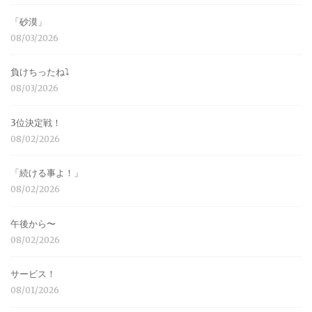
「砂漠」
08/03/2026
負けちったね⤵︎
08/03/2026
3位決定戦！
08/02/2026
「続ける事よ！」
08/02/2026
午後から〜
08/02/2026
サービス！
08/01/2026