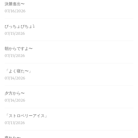
決勝進出〜
07/16/2026
びっちょびちょ⤵︎
07/15/2026
朝からですよ〜
07/15/2026
「よく寝た〜」
07/14/2026
夕方から〜
07/14/2026
「ストロベリーアイス」
07/13/2026
痺れた〜