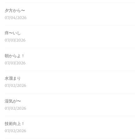
夕方から〜
07/04/2026
痒〜いし
07/03/2026
朝からよ！
07/03/2026
水溜まり
07/02/2026
湿気が〜
07/02/2026
技術向上！
07/02/2026