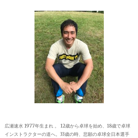
広瀬速水 1977年生まれ 。 12歳から卓球を始め、18歳で卓球
インストラクターの道へ。33歳の時、悲願の卓球全日本選手