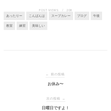
POST VIEWS:
208
あったりー
こんばんは
スープカレー
ブログ
午後
教室
練習
美味しい
投
前の投稿
←
稿
お休み〜
ナ
次の投稿
→
日曜日ですよ！