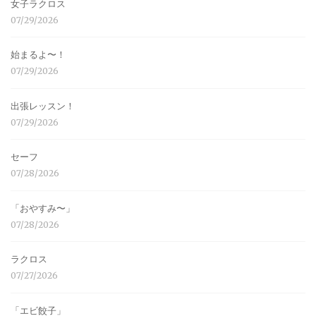
女子ラクロス
07/29/2026
始まるよ〜！
07/29/2026
出張レッスン！
07/29/2026
セーフ
07/28/2026
「おやすみ〜」
07/28/2026
ラクロス
07/27/2026
「エビ餃子」