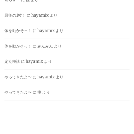
最後の1枚！
に
hayamix
より
体を動かそっ！
に
hayamix
より
体を動かそっ！
に
みんみん
より
定期検診
に
hayamix
より
やってきたよ〜
に
hayamix
より
やってきたよ〜
に
桃
より