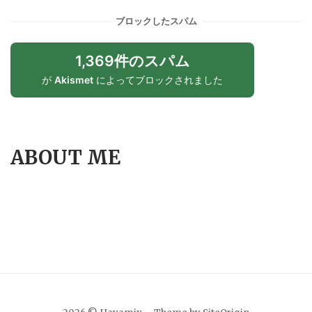
ブロックしたスパム
1,369件のスパム
が
Akismet
によってブロックされました
ABOUT ME