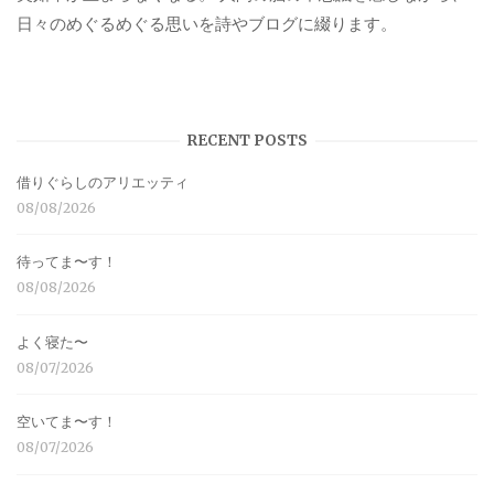
日々のめぐるめぐる思いを詩やブログに綴ります。
RECENT POSTS
借りぐらしのアリエッティ
08/08/2026
待ってま〜す！
08/08/2026
よく寝た〜
08/07/2026
空いてま〜す！
08/07/2026