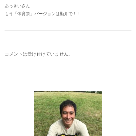
あっきいさん
もう「体育祭」バージョンは勘弁で！！
コメントは受け付けていません。