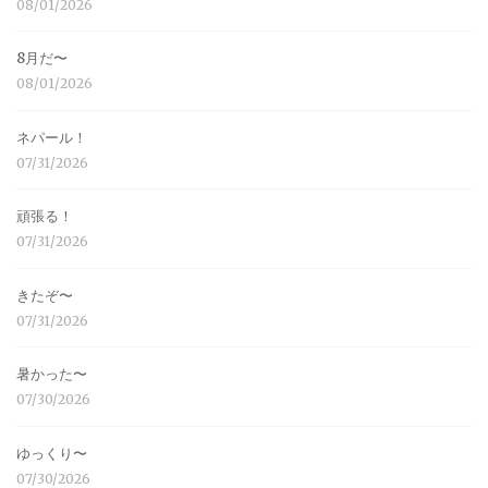
08/01/2026
8月だ〜
08/01/2026
ネパール！
07/31/2026
頑張る！
07/31/2026
きたぞ〜
07/31/2026
暑かった〜
07/30/2026
ゆっくり〜
07/30/2026