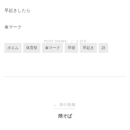
早起きしたら
傘マーク
POST VIEWS:
1,270
ポエム
体育祭
傘マーク
早寝
早起き
詩
投
前の投稿
←
稿
焼そば