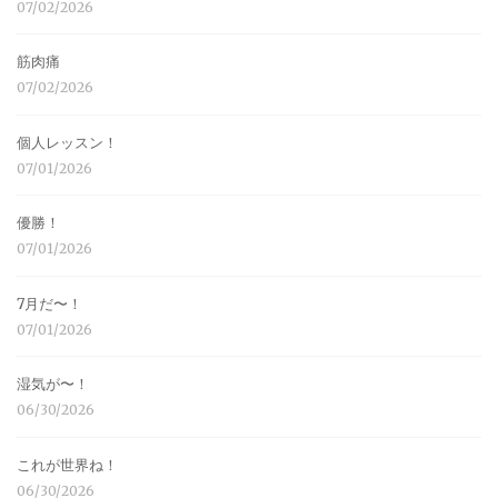
07/02/2026
筋肉痛
07/02/2026
個人レッスン！
07/01/2026
優勝！
07/01/2026
7月だ〜！
07/01/2026
湿気が〜！
06/30/2026
これが世界ね！
06/30/2026