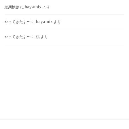
定期検診
に
hayamix
より
やってきたよ〜
に
hayamix
より
やってきたよ〜
に
桃
より