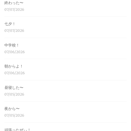
終わった〜
07/07/2026
七夕！
07/07/2026
中学校！
07/06/2026
朝からよ！
07/06/2026
昼寝した〜
07/05/2026
夜から〜
07/05/2026
頑張ったぜぃ！