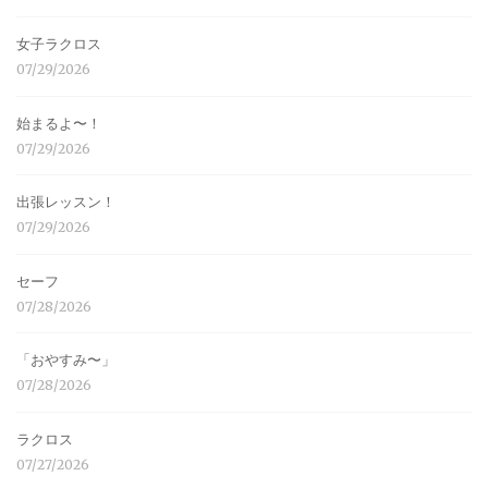
女子ラクロス
07/29/2026
始まるよ〜！
07/29/2026
出張レッスン！
07/29/2026
セーフ
07/28/2026
「おやすみ〜」
07/28/2026
ラクロス
07/27/2026