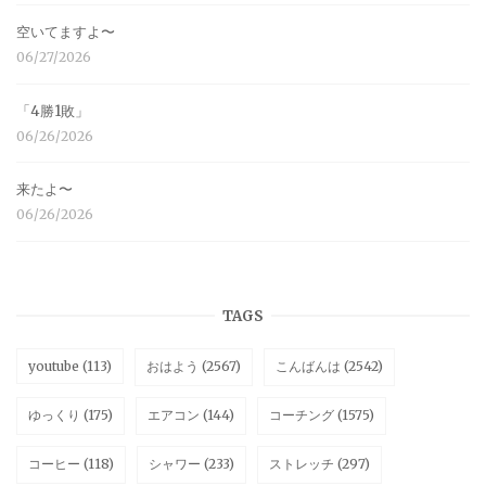
空いてますよ〜
06/27/2026
「4勝1敗」
06/26/2026
来たよ〜
06/26/2026
TAGS
youtube
(113)
おはよう
(2567)
こんばんは
(2542)
ゆっくり
(175)
エアコン
(144)
コーチング
(1575)
コーヒー
(118)
シャワー
(233)
ストレッチ
(297)