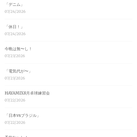
「デニム」
07/24/2026
「休日！」
07/24/2026
今晩は無〜し！
07/23/2026
「電気代が〜」
07/23/2026
HAYAMIX8月卓球練習会
07/22/2026
「日本vsブラジル」
07/22/2026