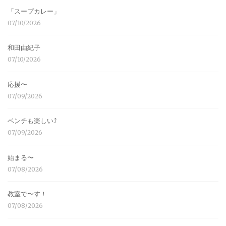
「スープカレー」
07/10/2026
和田由紀子
07/10/2026
応援〜
07/09/2026
ベンチも楽しい⤴︎
07/09/2026
始まる〜
07/08/2026
教室で〜す！
07/08/2026