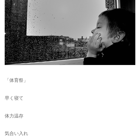
「体育祭」
早く寝て
体力温存
気合い入れ