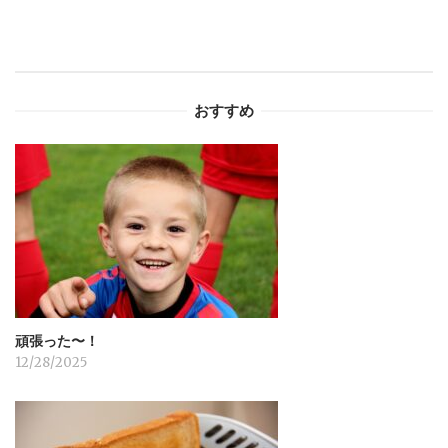
ゲ
ー
おすすめ
シ
ョ
ン
頑張った〜！
12/28/2025