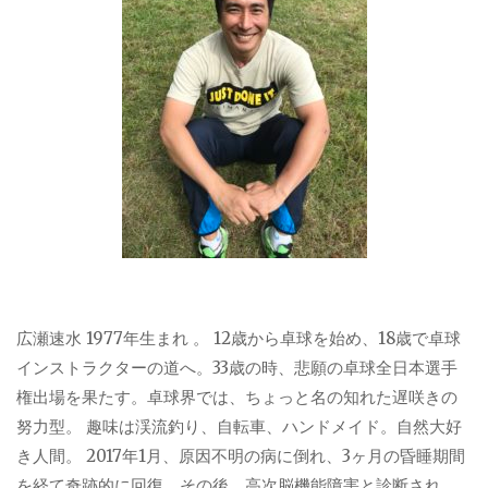
広瀬速水 1977年生まれ 。 12歳から卓球を始め、18歳で卓球
インストラクターの道へ。33歳の時、悲願の卓球全日本選手
権出場を果たす。卓球界では、ちょっと名の知れた遅咲きの
努力型。 趣味は渓流釣り、自転車、ハンドメイド。自然大好
き人間。 2017年1月、原因不明の病に倒れ、3ヶ月の昏睡期間
を経て奇跡的に回復。その後、高次脳機能障害と診断され