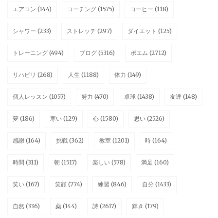
エアコン
(144)
コーチング
(1575)
コーヒー
(118)
シャワー
(233)
ストレッチ
(297)
ダイエット
(125)
トレーニング
(494)
ブログ
(5316)
ポエム
(2712)
リハビリ
(268)
人生
(1188)
体力
(149)
個人レッスン
(1057)
努力
(470)
卓球
(1438)
友達
(148)
夢
(186)
寒い
(129)
心
(1580)
思い
(2526)
感謝
(164)
挑戦
(362)
教室
(1201)
時
(164)
時間
(311)
朝
(1517)
楽しい
(578)
満足
(160)
笑い
(167)
笑顔
(774)
練習
(846)
自分
(1433)
自然
(336)
薬
(144)
詩
(2617)
輝き
(179)