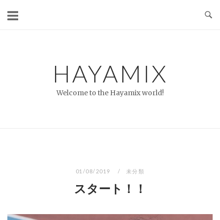
コ
ン
テ
ン
ツ
HAYAMIX
へ
ス
Welcome to the Hayamix world!
キ
ッ
プ
01/08/2019
未分類
スタート！！