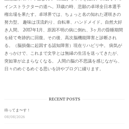
インストラクターの道へ。33歳の時、悲願の卓球全日本選手
権出場を果たす。卓球界では、ちょっと名の知れた遅咲きの
努力型。 趣味は渓流釣り、自転車、ハンドメイド。自然大好
き人間。 2017年1月、原因不明の病に倒れ、3ヶ月の昏睡期間
を経て奇跡的に回復。その後、高次脳機能障害と診断され
る。（脳損傷に起因する認知障害）現在リハビリ中。 病気が
きっかけで、これまで文学とは無縁の生活を送ってきたが、
突如筆が止まらなくなる。 人間の脳の不思議を感じながら、
日々のめぐるめぐる思いを詩やブログに綴ります。
RECENT POSTS
待ってま〜す！
08/08/2026