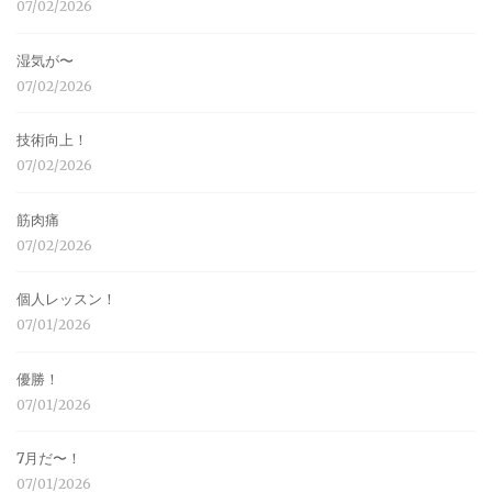
07/02/2026
湿気が〜
07/02/2026
技術向上！
07/02/2026
筋肉痛
07/02/2026
個人レッスン！
07/01/2026
優勝！
07/01/2026
7月だ〜！
07/01/2026