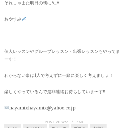
それじゃまた明日の朝に^_^
おやすみ
個人レッスンやグループレッスン・出張レッスンもやってま
ーす！
わからない事は1人で考えずに一緒に楽しく考えましょ！
楽しくやっているんで是非連絡お待ちしていま〜す‼︎
hayamixhayamix@yahoo.co.jp
POST VIEWS:
668