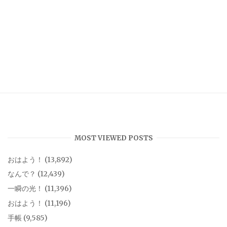
MOST VIEWED POSTS
おはよう！
(13,892)
なんで？
(12,439)
一瞬の光！
(11,396)
おはよう！
(11,196)
手帳
(9,585)