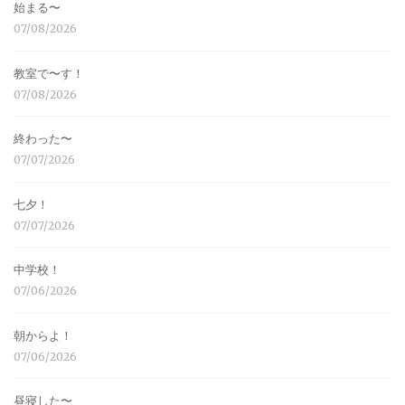
始まる〜
07/08/2026
教室で〜す！
07/08/2026
終わった〜
07/07/2026
七夕！
07/07/2026
中学校！
07/06/2026
朝からよ！
07/06/2026
昼寝した〜