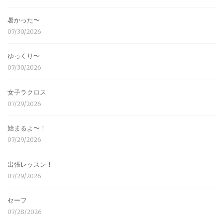
暑かった〜
07/30/2026
ゆっくり〜
07/30/2026
女子ラクロス
07/29/2026
始まるよ〜！
07/29/2026
出張レッスン！
07/29/2026
セーフ
07/28/2026