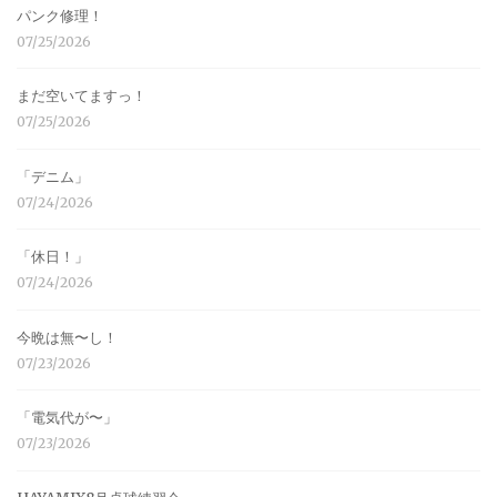
パンク修理！
07/25/2026
まだ空いてますっ！
07/25/2026
「デニム」
07/24/2026
「休日！」
07/24/2026
今晩は無〜し！
07/23/2026
「電気代が〜」
07/23/2026