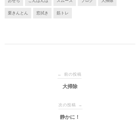
おせち
こんばんは
スムーズ
ブログ
大掃除
栗きんとん
窓拭き
筋トレ
投
前の投稿
←
稿
大掃除
ナ
次の投稿
→
静かに！
ビ
ゲ