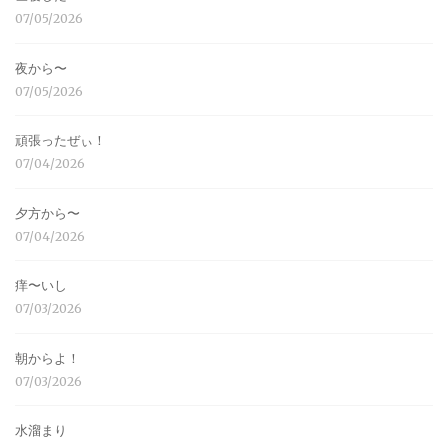
07/05/2026
夜から〜
07/05/2026
頑張ったぜぃ！
07/04/2026
夕方から〜
07/04/2026
痒〜いし
07/03/2026
朝からよ！
07/03/2026
水溜まり