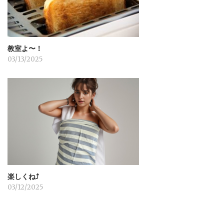
教室よ〜！
03/13/2025
楽しくね⤴︎
03/12/2025