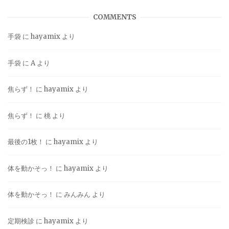
COMMENTS
手袋
に
hayamix
より
手袋
に
A
より
焦らず！
に
hayamix
より
焦らず！
に
桃
より
最後の1枚！
に
hayamix
より
体を動かそっ！
に
hayamix
より
体を動かそっ！
に
みんみん
より
定期検診
に
hayamix
より