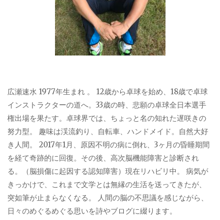
広瀬速水 1977年生まれ 。 12歳から卓球を始め、18歳で卓球
インストラクターの道へ。33歳の時、悲願の卓球全日本選手
権出場を果たす。卓球界では、ちょっと名の知れた遅咲きの
努力型。 趣味は渓流釣り、自転車、ハンドメイド。自然大好
き人間。 2017年1月、原因不明の病に倒れ、3ヶ月の昏睡期間
を経て奇跡的に回復。その後、高次脳機能障害と診断され
る。（脳損傷に起因する認知障害）現在リハビリ中。 病気が
きっかけで、これまで文学とは無縁の生活を送ってきたが、
突如筆が止まらなくなる。 人間の脳の不思議を感じながら、
日々のめぐるめぐる思いを詩やブログに綴ります。