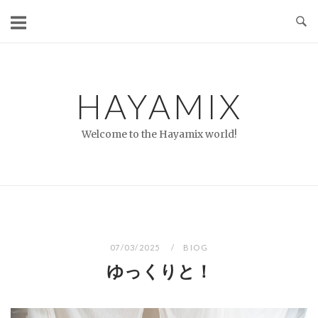
コ
ン
テ
ン
ツ
HAYAMIX
へ
ス
Welcome to the Hayamix world!
キ
ッ
プ
07/03/2025
BIOG
ゆっくりと！