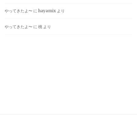
やってきたよ〜
に
hayamix
より
やってきたよ〜
に
桃
より