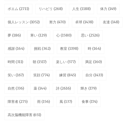
ポエム
(2711)
リハビリ
(268)
人生
(1188)
体力
(149)
個人レッスン
(1052)
努力
(470)
卓球
(1438)
友達
(148)
夢
(186)
寒い
(129)
心
(1580)
思い
(2526)
感謝
(164)
挑戦
(362)
教室
(1198)
時
(164)
時間
(311)
朝
(1517)
楽しい
(577)
満足
(160)
笑い
(167)
笑顔
(774)
練習
(845)
自分
(1433)
自然
(336)
薬
(144)
詩
(2616)
輝き
(179)
障害者
(275)
雨
(156)
風
(137)
食事
(174)
高次脳機能障害
(651)