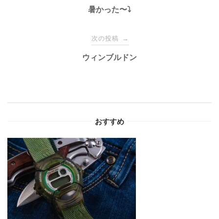
稿
暑かった〜⤵︎
ナ
次の投稿
→
ウィンブルドン
ビ
ゲ
ー
おすすめ
シ
ョ
ン