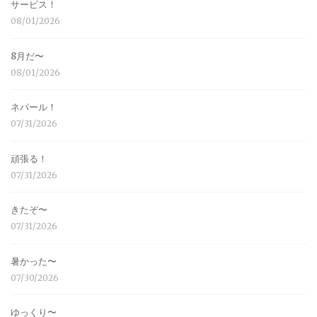
サービス！
08/01/2026
8月だ〜
08/01/2026
ネパール！
07/31/2026
頑張る！
07/31/2026
きたぞ〜
07/31/2026
暑かった〜
07/30/2026
ゆっくり〜