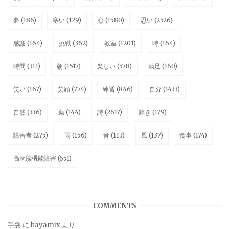
夢
(186)
寒い
(129)
心
(1580)
思い
(2526)
感謝
(164)
挑戦
(362)
教室
(1201)
時
(164)
時間
(311)
朝
(1517)
楽しい
(578)
満足
(160)
笑い
(167)
笑顔
(774)
練習
(846)
自分
(1433)
自然
(336)
薬
(144)
詩
(2617)
輝き
(179)
障害者
(275)
雨
(156)
音
(113)
風
(137)
食事
(174)
高次脳機能障害
(651)
COMMENTS
手袋
に
hayamix
より