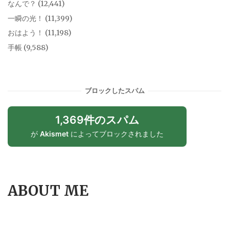
なんで？
(12,441)
一瞬の光！
(11,399)
おはよう！
(11,198)
手帳
(9,588)
ブロックしたスパム
1,369件のスパム
が
Akismet
によってブロックされました
ABOUT ME