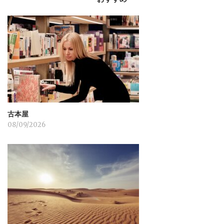
シ
ョ
ン
古本屋
08/09/2026