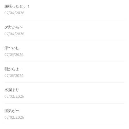
頑張ったぜぃ！
07/04/2026
夕方から〜
07/04/2026
痒〜いし
07/03/2026
朝からよ！
07/03/2026
水溜まり
07/02/2026
湿気が〜
07/02/2026