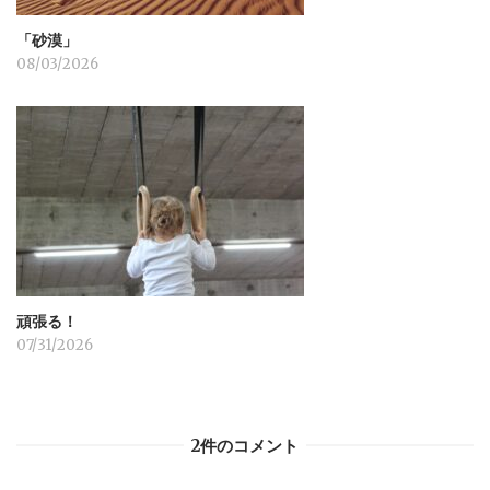
「砂漠」
08/03/2026
頑張る！
07/31/2026
2件のコメント