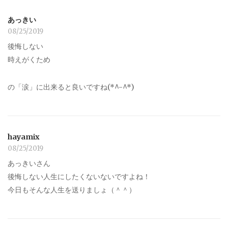
あっきい
08/25/2019
後悔しない
時えがくため
の「涙」に出来ると良いですね(*^-^*)
hayamix
08/25/2019
あっきいさん
後悔しない人生にしたくないないですよね！
今日もそんな人生を送りましょ（＾＾）