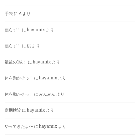
手袋
に
A
より
焦らず！
に
hayamix
より
焦らず！
に
桃
より
最後の1枚！
に
hayamix
より
体を動かそっ！
に
hayamix
より
体を動かそっ！
に
みんみん
より
定期検診
に
hayamix
より
やってきたよ〜
に
hayamix
より