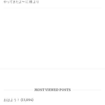
やってきたよ〜
に
桃
より
MOST VIEWED POSTS
おはよう！
(13,894)