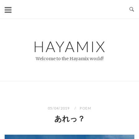
コ
ン
テ
ン
ツ
HAYAMIX
へ
ス
Welcome to the Hayamix world!
キ
ッ
プ
05/04/2019
POEM
あれっ？