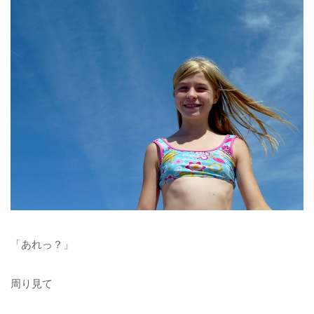
「あれっ？」
周り見て