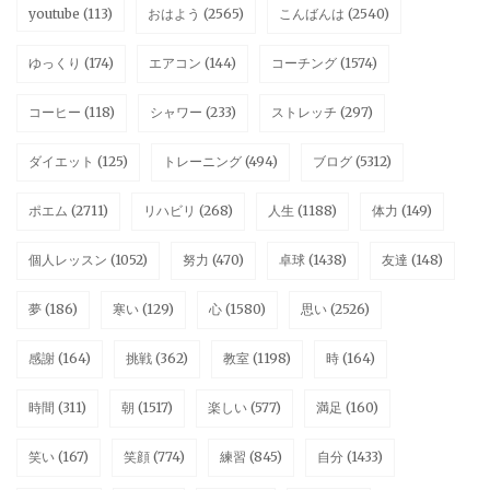
youtube
(113)
おはよう
(2565)
こんばんは
(2540)
ゆっくり
(174)
エアコン
(144)
コーチング
(1574)
コーヒー
(118)
シャワー
(233)
ストレッチ
(297)
ダイエット
(125)
トレーニング
(494)
ブログ
(5312)
ポエム
(2711)
リハビリ
(268)
人生
(1188)
体力
(149)
個人レッスン
(1052)
努力
(470)
卓球
(1438)
友達
(148)
夢
(186)
寒い
(129)
心
(1580)
思い
(2526)
感謝
(164)
挑戦
(362)
教室
(1198)
時
(164)
時間
(311)
朝
(1517)
楽しい
(577)
満足
(160)
笑い
(167)
笑顔
(774)
練習
(845)
自分
(1433)