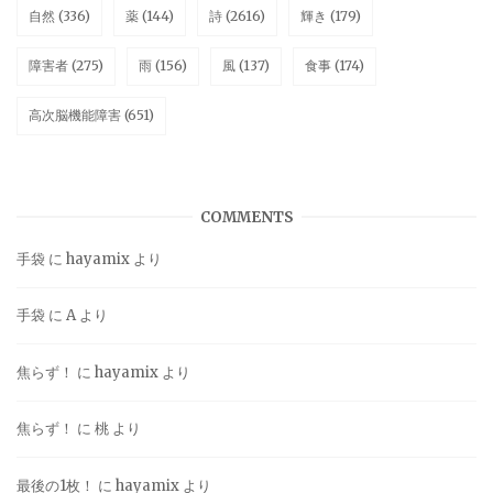
自然
(336)
薬
(144)
詩
(2616)
輝き
(179)
障害者
(275)
雨
(156)
風
(137)
食事
(174)
高次脳機能障害
(651)
COMMENTS
手袋
に
hayamix
より
手袋
に
A
より
焦らず！
に
hayamix
より
焦らず！
に
桃
より
最後の1枚！
に
hayamix
より