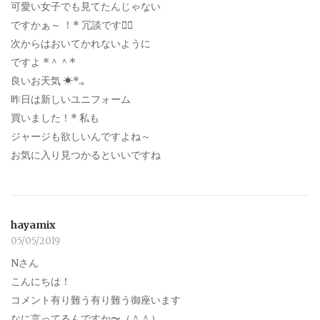
可愛い女子でも見てたんじゃない
ですかぁ～ ！* 冗談です笑⃝
次からはおいてかれないように
ですよ *＾＾*
良いお天気 ☀︎*.｡
昨日は新しいユニフォーム
買いました！* 私も
ジャージも欲しいんですよね～
お気に入り見つかるといいですね
hayamix
05/05/2019
Nさん
こんにちは！
コメント有り難う有り難う御座います
なに言ってるんですか〜（＾＾）