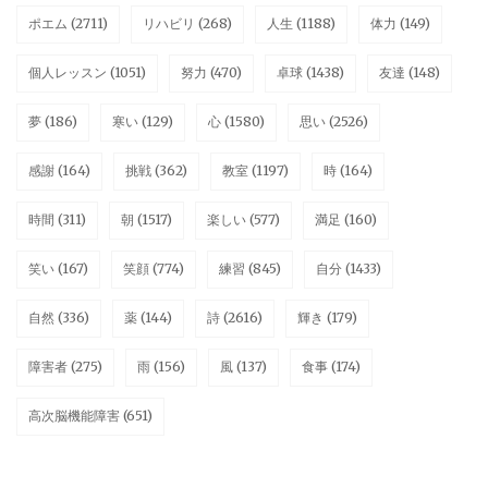
ポエム
(2711)
リハビリ
(268)
人生
(1188)
体力
(149)
個人レッスン
(1051)
努力
(470)
卓球
(1438)
友達
(148)
夢
(186)
寒い
(129)
心
(1580)
思い
(2526)
感謝
(164)
挑戦
(362)
教室
(1197)
時
(164)
時間
(311)
朝
(1517)
楽しい
(577)
満足
(160)
笑い
(167)
笑顔
(774)
練習
(845)
自分
(1433)
自然
(336)
薬
(144)
詩
(2616)
輝き
(179)
障害者
(275)
雨
(156)
風
(137)
食事
(174)
高次脳機能障害
(651)