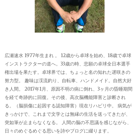
広瀬速水 1977年生まれ 。 12歳から卓球を始め、18歳で卓球
インストラクターの道へ。33歳の時、悲願の卓球全日本選手
権出場を果たす。卓球界では、ちょっと名の知れた遅咲きの
努力型。 趣味は渓流釣り、自転車、ハンドメイド。自然大好
き人間。 2017年1月、原因不明の病に倒れ、3ヶ月の昏睡期間
を経て奇跡的に回復。その後、高次脳機能障害と診断され
る。（脳損傷に起因する認知障害）現在リハビリ中。 病気が
きっかけで、これまで文学とは無縁の生活を送ってきたが、
突如筆が止まらなくなる。 人間の脳の不思議を感じながら、
日々のめぐるめぐる思いを詩やブログに綴ります。