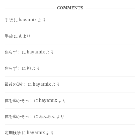
COMMENTS
手袋
に
hayamix
より
手袋
に
A
より
焦らず！
に
hayamix
より
焦らず！
に
桃
より
最後の1枚！
に
hayamix
より
体を動かそっ！
に
hayamix
より
体を動かそっ！
に
みんみん
より
定期検診
に
hayamix
より