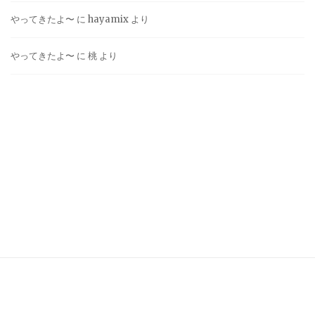
やってきたよ〜
に
hayamix
より
やってきたよ〜
に
桃
より