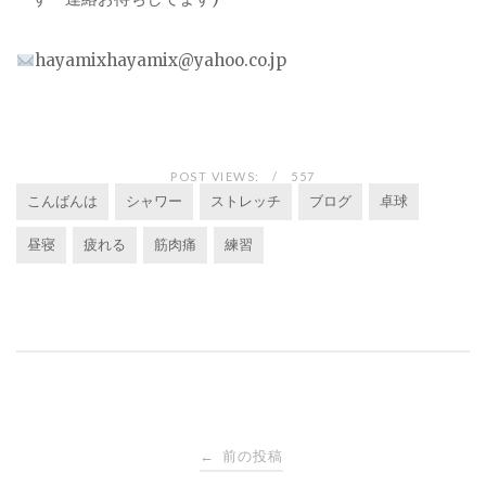
hayamixhayamix@yahoo.co.jp
POST VIEWS:
557
こんばんは
シャワー
ストレッチ
ブログ
卓球
昼寝
疲れる
筋肉痛
練習
投
前の投稿
←