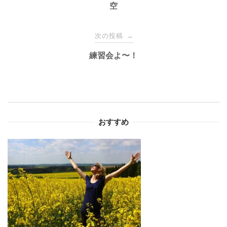
稿
空
ナ
次の投稿
→
練習会よ〜！
ビ
ゲ
ー
おすすめ
シ
ョ
ン