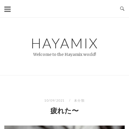
コ
ン
テ
ン
ツ
HAYAMIX
へ
ス
Welcome to the Hayamix world!
キ
ッ
プ
10/09/2021
未分類
疲れた〜