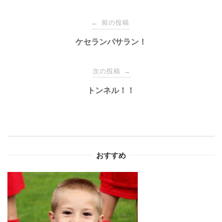
投
前の投稿
←
稿
ケセランパサラン！
ナ
次の投稿
→
トンネル！！
ビ
ゲ
ー
おすすめ
シ
ョ