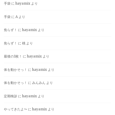
手袋
に
hayamix
より
手袋
に
A
より
焦らず！
に
hayamix
より
焦らず！
に
桃
より
最後の1枚！
に
hayamix
より
体を動かそっ！
に
hayamix
より
体を動かそっ！
に
みんみん
より
定期検診
に
hayamix
より
やってきたよ〜
に
hayamix
より