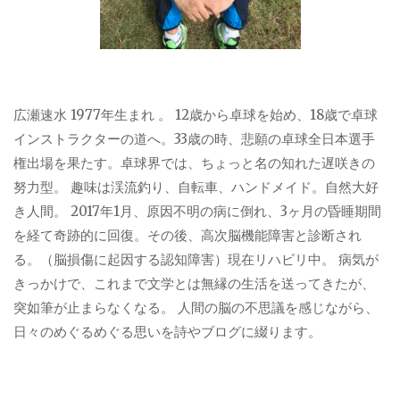
広瀬速水 1977年生まれ 。 12歳から卓球を始め、18歳で卓球
インストラクターの道へ。33歳の時、悲願の卓球全日本選手
権出場を果たす。卓球界では、ちょっと名の知れた遅咲きの
努力型。 趣味は渓流釣り、自転車、ハンドメイド。自然大好
き人間。 2017年1月、原因不明の病に倒れ、3ヶ月の昏睡期間
を経て奇跡的に回復。その後、高次脳機能障害と診断され
る。（脳損傷に起因する認知障害）現在リハビリ中。 病気が
きっかけで、これまで文学とは無縁の生活を送ってきたが、
突如筆が止まらなくなる。 人間の脳の不思議を感じながら、
日々のめぐるめぐる思いを詩やブログに綴ります。