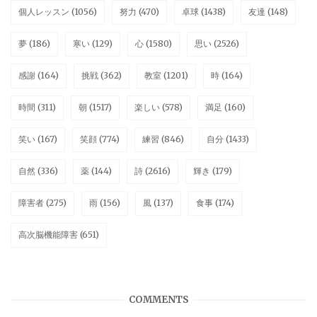
個人レッスン
(1056)
努力
(470)
卓球
(1438)
友達
(148)
夢
(186)
寒い
(129)
心
(1580)
思い
(2526)
感謝
(164)
挑戦
(362)
教室
(1201)
時
(164)
時間
(311)
朝
(1517)
楽しい
(578)
満足
(160)
笑い
(167)
笑顔
(774)
練習
(846)
自分
(1433)
自然
(336)
薬
(144)
詩
(2616)
輝き
(179)
障害者
(275)
雨
(156)
風
(137)
食事
(174)
高次脳機能障害
(651)
COMMENTS