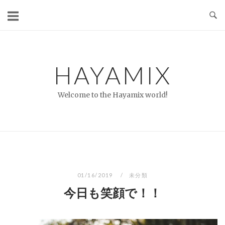
コ
ン
テ
ン
ツ
HAYAMIX
へ
ス
Welcome to the Hayamix world!
キ
ッ
プ
01/16/2019
未分類
今日も笑顔で！！