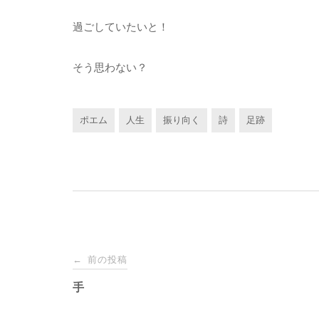
過ごしていたいと！
そう思わない？
ポエム
人生
振り向く
詩
足跡
投
前の投稿
←
稿
手