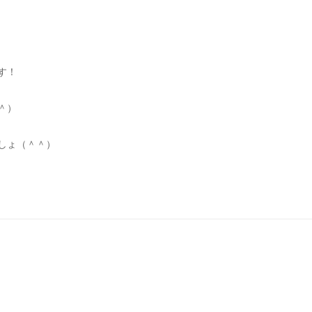
す！
＾）
しょ（＾＾）