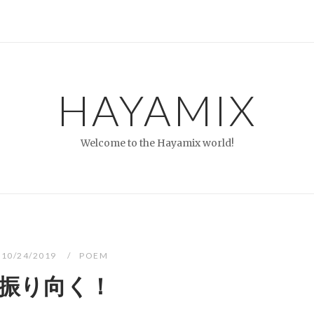
HAYAMIX
Welcome to the Hayamix world!
10/24/2019
POEM
振り向く！