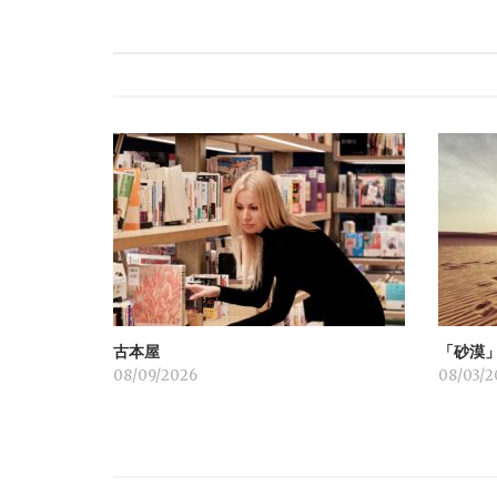
ナ
ビ
ゲ
ー
シ
ョ
古本屋
「砂漠
ン
08/09/2026
08/03/2