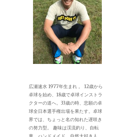
広瀬速水 1977年生まれ 。 12歳から
卓球を始め、18歳で卓球インストラ
クターの道へ。33歳の時、悲願の卓
球全日本選手権出場を果たす。卓球
界では、ちょっと名の知れた遅咲き
の努力型。 趣味は渓流釣り、自転
車、ハンドメイド。自然大好き人