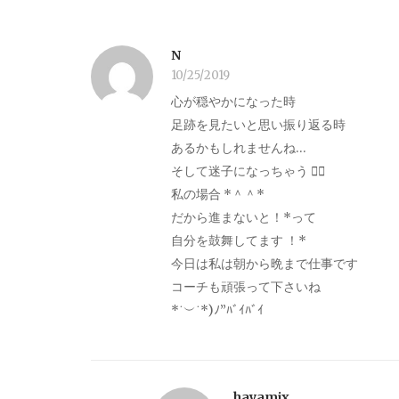
N
10/25/2019
心が穏やかになった時
足跡を見たいと思い振り返る時
あるかもしれませんね…
そして迷子になっちゃう 笑⃝
私の場合 *＾＾*
だから進まないと！*って
自分を鼓舞してます ！*
今日は私は朝から晩まで仕事です
コーチも頑張って下さいね
*˙︶˙*)ﾉ”ﾊﾞｲﾊﾞｲ
hayamix