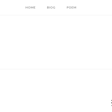
コ
HOME
BIOG
POEM
ン
テ
ン
ツ
へ
ス
キ
ッ
プ