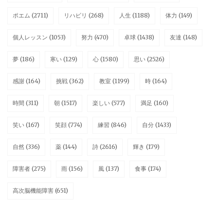
ポエム
(2711)
リハビリ
(268)
人生
(1188)
体力
(149)
個人レッスン
(1053)
努力
(470)
卓球
(1438)
友達
(148)
夢
(186)
寒い
(129)
心
(1580)
思い
(2526)
感謝
(164)
挑戦
(362)
教室
(1199)
時
(164)
時間
(311)
朝
(1517)
楽しい
(577)
満足
(160)
笑い
(167)
笑顔
(774)
練習
(846)
自分
(1433)
自然
(336)
薬
(144)
詩
(2616)
輝き
(179)
障害者
(275)
雨
(156)
風
(137)
食事
(174)
高次脳機能障害
(651)