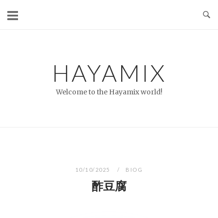
コ
ン
テ
ン
ツ
HAYAMIX
へ
ス
Welcome to the Hayamix world!
キ
ッ
プ
10/10/2025
BIOG
酢豆腐