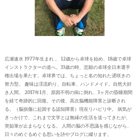
広瀬速水 1977年生まれ 。 12歳から卓球を始め、18歳で卓球
インストラクターの道へ。33歳の時、悲願の卓球全日本選手
権出場を果たす。卓球界では、ちょっと名の知れた遅咲きの
努力型。 趣味は渓流釣り、自転車、ハンドメイド。自然大好
き人間。 2017年1月、原因不明の病に倒れ、3ヶ月の昏睡期間
を経て奇跡的に回復。その後、高次脳機能障害と診断され
る。（脳損傷に起因する認知障害）現在リハビリ中。 病気が
きっかけで、これまで文学とは無縁の生活を送ってきたが、
突如筆が止まらなくなる。 人間の脳の不思議を感じながら、
日々のめぐるめぐる思いを詩やブログに綴ります。