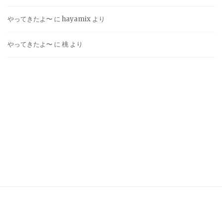
やってきたよ〜
に
hayamix
より
やってきたよ〜
に
桃
より