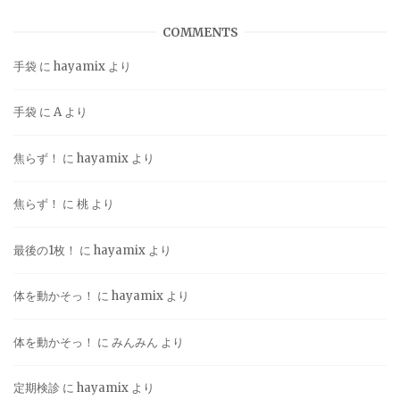
COMMENTS
手袋
に
hayamix
より
手袋
に
A
より
焦らず！
に
hayamix
より
焦らず！
に
桃
より
最後の1枚！
に
hayamix
より
体を動かそっ！
に
hayamix
より
体を動かそっ！
に
みんみん
より
定期検診
に
hayamix
より