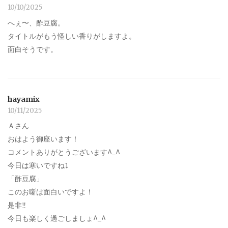
10/10/2025
へぇ〜、酢豆腐。
タイトルがもう怪しい香りがしますよ。
面白そうです。
hayamix
10/11/2025
Ａさん
おはよう御座います！
コメントありがとうございます^_^
今日は寒いですね⤵︎
「酢豆腐」
このお噺は面白いですよ！
是非‼︎
今日も楽しく過ごしましょ^_^