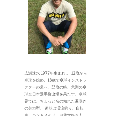
広瀬速水 1977年生まれ 。 12歳から
卓球を始め、18歳で卓球インストラ
クターの道へ。33歳の時、悲願の卓
球全日本選手権出場を果たす。卓球
界では、ちょっと名の知れた遅咲き
の努力型。 趣味は渓流釣り、自転
車、ハンドメイド。自然大好き人