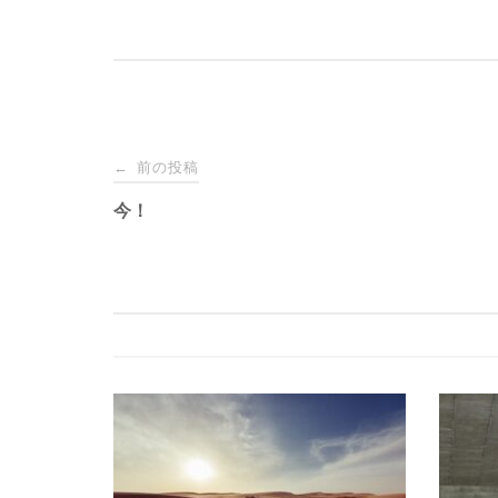
投
前の投稿
←
稿
今！
ナ
ビ
ゲ
ー