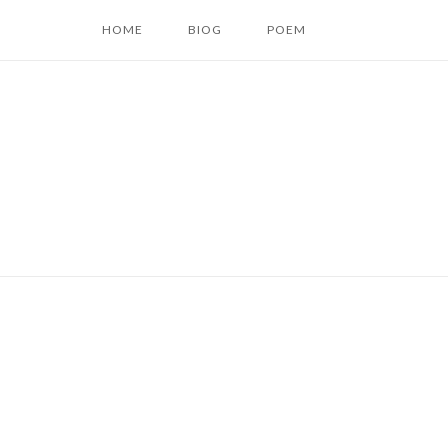
コ
HOME
BIOG
POEM
ン
テ
ン
ツ
へ
ス
キ
ッ
プ