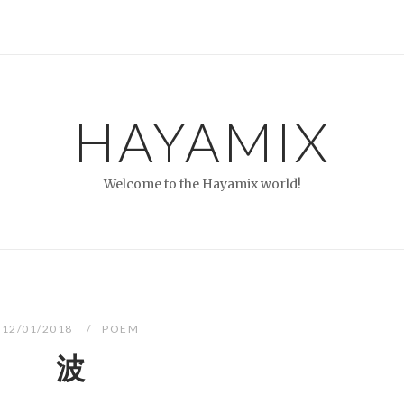
HAYAMIX
Welcome to the Hayamix world!
12/01/2018
POEM
波