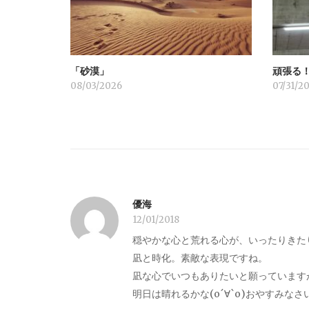
シ
ョ
「砂漠」
頑張る
ン
08/03/2026
07/31/2
優海
12/01/2018
穏やかな心と荒れる心が、いったりきた
凪と時化。素敵な表現ですね。
凪な心でいつもありたいと願っています
明日は晴れるかな(о´∀`о)おやすみなさ