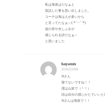
私は海派はだなぁと
昔話した事を思い出しました。
コーチは海は人が多いから
と言ってたなぁ～( *´﹀` *)
波の音や水しぶきが
感じられる詩だなぁ～
と思いました
hayamix
12/02/2018
Nさん
寝てないですね！！
僕は山派で（＾＾）
詩は自分の感じかたでいいと
Nさんは海派で！！