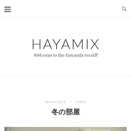
コ
ン
テ
ン
ツ
HAYAMIX
へ
ス
Welcome to the Hayamix world!
キ
ッ
プ
02/24/2019
POEM
冬の部屋