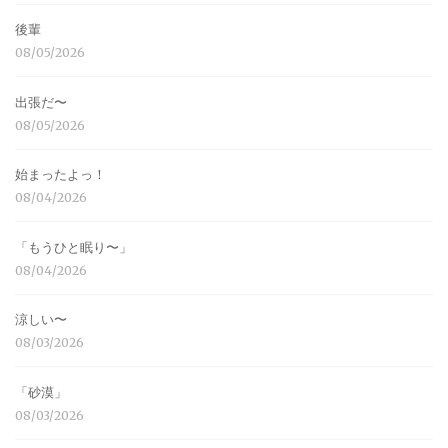
後輩
08/05/2026
出張だ〜
08/05/2026
始まったよっ！
08/04/2026
「もうひと眠り〜」
08/04/2026
涼しい〜
08/03/2026
「砂漠」
08/03/2026