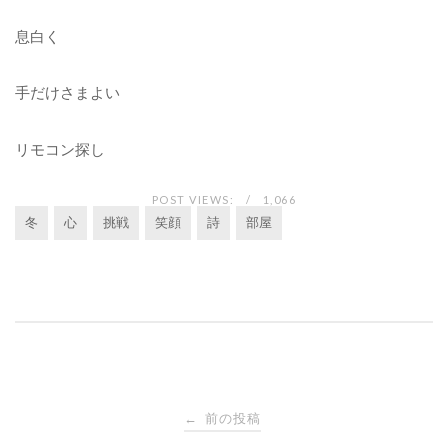
息白く
手だけさまよい
リモコン探し
POST VIEWS:
1,066
冬
心
挑戦
笑顔
詩
部屋
投
前の投稿
←