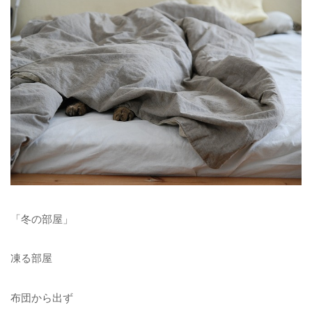
「冬の部屋」
凍る部屋
布団から出ず