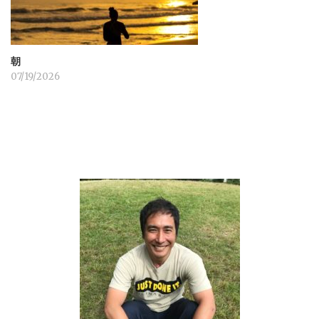
朝
07/19/2026