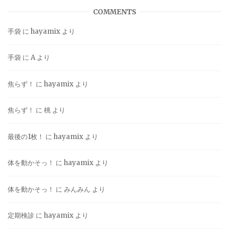
COMMENTS
手袋
に
hayamix
より
手袋
に
A
より
焦らず！
に
hayamix
より
焦らず！
に
桃
より
最後の1枚！
に
hayamix
より
体を動かそっ！
に
hayamix
より
体を動かそっ！
に
みんみん
より
定期検診
に
hayamix
より