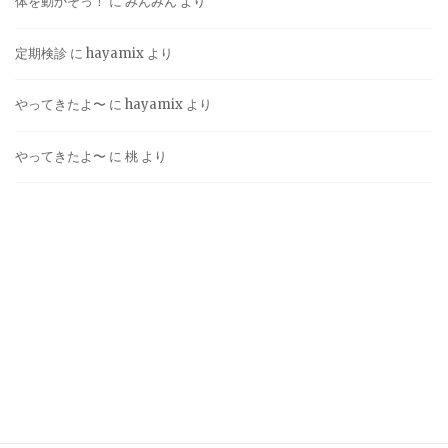
体を動かそっ！
に
みんみん
より
定期検診
に
hayamix
より
やってきたよ〜
に
hayamix
より
やってきたよ〜
に
桃
より