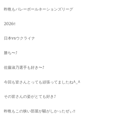
昨晩も
バレーボールネーションズリーグ
2026‼︎
日本vsウクライナ
勝ち〜⤴︎
佐藤淑乃
選手も好き〜⤴︎
今回も皆さんとっても頑張ってましたね^_^
その皆さんの姿がとても好き⤴︎
昨晩もこの狭い部屋が騒がしかったぜぃ‼︎