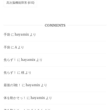
高次脳機能障害
(651)
COMMENTS
手袋
に
hayamix
より
手袋
に
A
より
焦らず！
に
hayamix
より
焦らず！
に
桃
より
最後の1枚！
に
hayamix
より
体を動かそっ！
に
hayamix
より