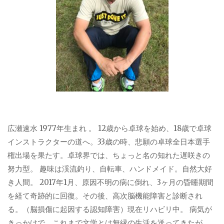
広瀬速水 1977年生まれ 。 12歳から卓球を始め、18歳で卓球
インストラクターの道へ。33歳の時、悲願の卓球全日本選手
権出場を果たす。卓球界では、ちょっと名の知れた遅咲きの
努力型。 趣味は渓流釣り、自転車、ハンドメイド。自然大好
き人間。 2017年1月、原因不明の病に倒れ、3ヶ月の昏睡期間
を経て奇跡的に回復。その後、高次脳機能障害と診断され
る。（脳損傷に起因する認知障害）現在リハビリ中。 病気が
きっかけで、これまで文学とは無縁の生活を送ってきたが、