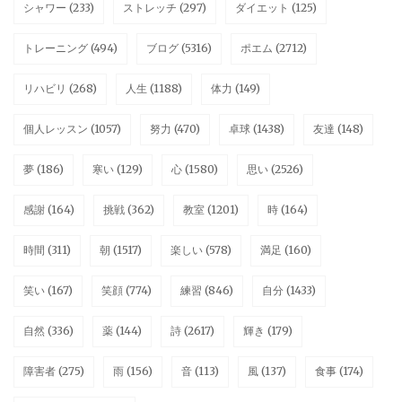
シャワー
(233)
ストレッチ
(297)
ダイエット
(125)
トレーニング
(494)
ブログ
(5316)
ポエム
(2712)
リハビリ
(268)
人生
(1188)
体力
(149)
個人レッスン
(1057)
努力
(470)
卓球
(1438)
友達
(148)
夢
(186)
寒い
(129)
心
(1580)
思い
(2526)
感謝
(164)
挑戦
(362)
教室
(1201)
時
(164)
時間
(311)
朝
(1517)
楽しい
(578)
満足
(160)
笑い
(167)
笑顔
(774)
練習
(846)
自分
(1433)
自然
(336)
薬
(144)
詩
(2617)
輝き
(179)
障害者
(275)
雨
(156)
音
(113)
風
(137)
食事
(174)