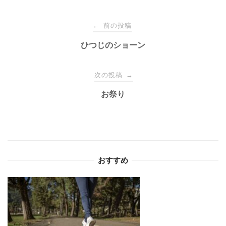
投
前の投稿
←
稿
ひつじのショーン
ナ
次の投稿
→
お祭り
ビ
ゲ
ー
おすすめ
シ
ョ