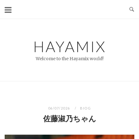
コ
ン
テ
ン
ツ
HAYAMIX
へ
ス
Welcome to the Hayamix world!
キ
ッ
プ
06/07/2026
BIOG
佐藤淑乃ちゃん