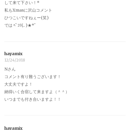
して来て下さい！*
私もXmasに沢山コメント
ひつこいですねぇー(笑)
では ﾍﾟｺﾘ(.. )★*ﾟ
hayamix
12/24/2018
Nさん
コメント有り難うございます！
大丈夫ですよ！
納得いく合宿して来ますよ（＾＾）
いつまでも付き合いますよ！！
hayamix