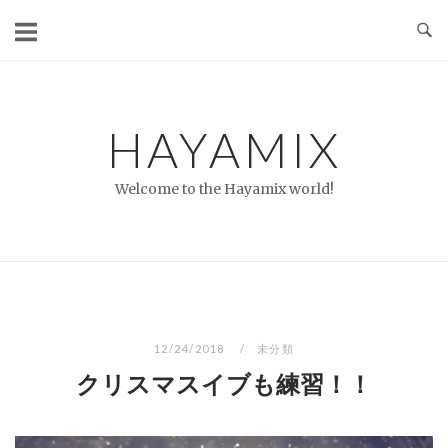
コ
ン
テ
ン
ツ
HAYAMIX
へ
ス
Welcome to the Hayamix world!
キ
ッ
プ
12/24/2018
未分類
クリスマスイブも練習！！