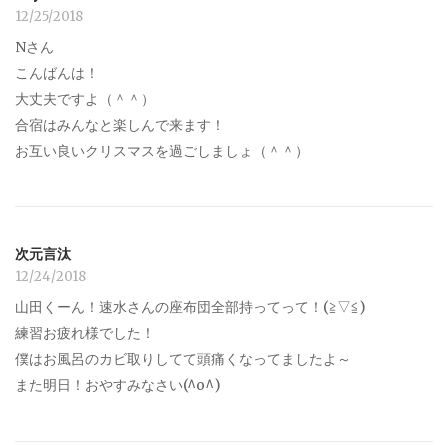
12/25/2018
Nさん
こんばんは！
大丈夫ですよ（＾＾）
合宿はみんなと楽しんで来ます！
お互い良いクリスマスを過ごしましょ（＾＾）
次元言汰
12/24/2018
山田くーん！速水さんの座布団全部持ってって！(≧▽≦)
練習お疲れ様でした！
僕はお風呂のカビ取りしてて頭痛くなってましたよ～
また明日！おやすみなさい(^o^)