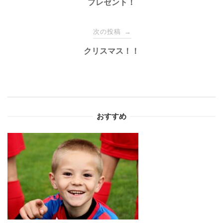
稿
プレゼント！
ナ
次の投稿
→
クリスマス！！
ビ
ゲ
ー
おすすめ
シ
ョ
ン