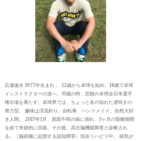
広瀬速水 1977年生まれ 。 12歳から卓球を始め、18歳で卓球
インストラクターの道へ。33歳の時、悲願の卓球全日本選手
権出場を果たす。卓球界では、ちょっと名の知れた遅咲きの
努力型。 趣味は渓流釣り、自転車、ハンドメイド。自然大好
き人間。 2017年1月、原因不明の病に倒れ、3ヶ月の昏睡期間
を経て奇跡的に回復。その後、高次脳機能障害と診断され
る。（脳損傷に起因する認知障害）現在リハビリ中。 病気が