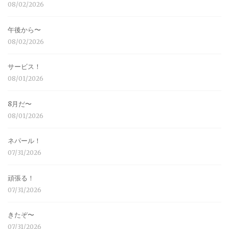
08/02/2026
午後から〜
08/02/2026
サービス！
08/01/2026
8月だ〜
08/01/2026
ネパール！
07/31/2026
頑張る！
07/31/2026
きたぞ〜
07/31/2026