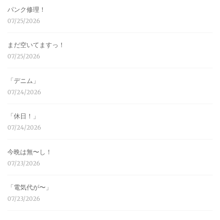
パンク修理！
07/25/2026
まだ空いてますっ！
07/25/2026
「デニム」
07/24/2026
「休日！」
07/24/2026
今晩は無〜し！
07/23/2026
「電気代が〜」
07/23/2026