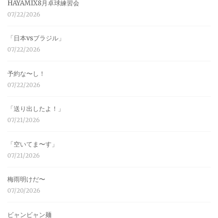
HAYAMIX8月卓球練習会
07/22/2026
「日本vsブラジル」
07/22/2026
予約な〜し！
07/22/2026
「送り出したよ！」
07/21/2026
「空いてま〜す」
07/21/2026
梅雨明けだ〜
07/20/2026
ビャンビャン麺