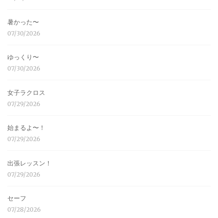
暑かった〜
07/30/2026
ゆっくり〜
07/30/2026
女子ラクロス
07/29/2026
始まるよ〜！
07/29/2026
出張レッスン！
07/29/2026
セーフ
07/28/2026