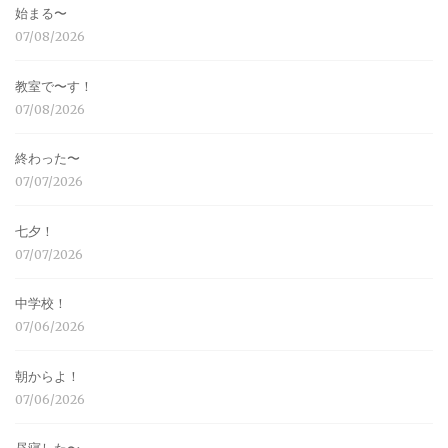
始まる〜
07/08/2026
教室で〜す！
07/08/2026
終わった〜
07/07/2026
七夕！
07/07/2026
中学校！
07/06/2026
朝からよ！
07/06/2026