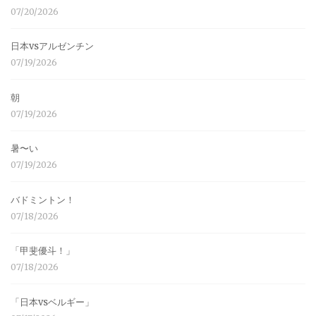
07/20/2026
日本vsアルゼンチン
07/19/2026
朝
07/19/2026
暑〜い
07/19/2026
バドミントン！
07/18/2026
「甲斐優斗！」
07/18/2026
「日本vsベルギー」