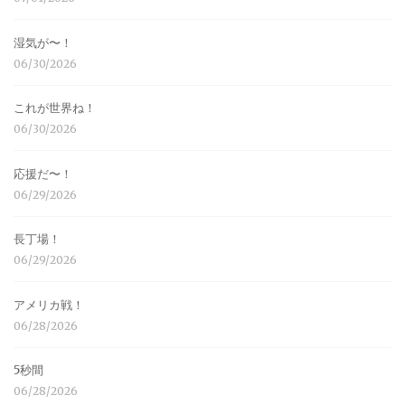
湿気が〜！
06/30/2026
これが世界ね！
06/30/2026
応援だ〜！
06/29/2026
長丁場！
06/29/2026
アメリカ戦！
06/28/2026
5秒間
06/28/2026