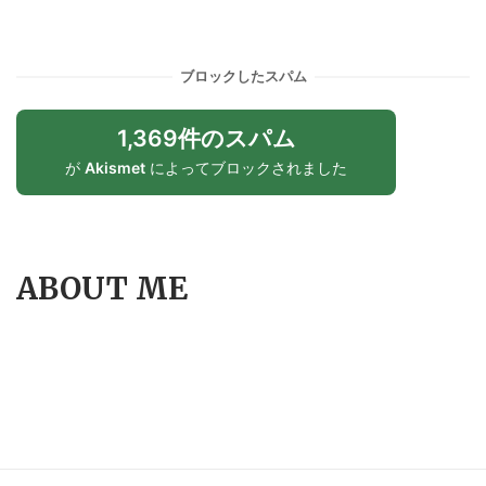
ブロックしたスパム
1,369件のスパム
が
Akismet
によってブロックされました
ABOUT ME