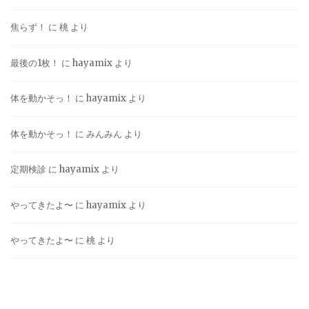
焦らず！
に
桃
より
最後の1枚！
に
hayamix
より
体を動かそっ！
に
hayamix
より
体を動かそっ！
に
みんみん
より
定期検診
に
hayamix
より
やってきたよ〜
に
hayamix
より
やってきたよ〜
に
桃
より