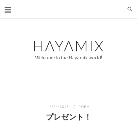
コ
ン
テ
ン
ツ
HAYAMIX
へ
ス
Welcome to the Hayamix world!
キ
ッ
プ
12/24/2018
POEM
プレゼント！