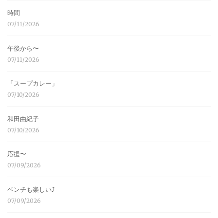
時間
07/11/2026
午後から〜
07/11/2026
「スープカレー」
07/10/2026
和田由紀子
07/10/2026
応援〜
07/09/2026
ベンチも楽しい⤴︎
07/09/2026