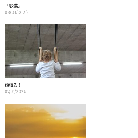
「砂漠」
08/03/2026
頑張る！
07/31/2026