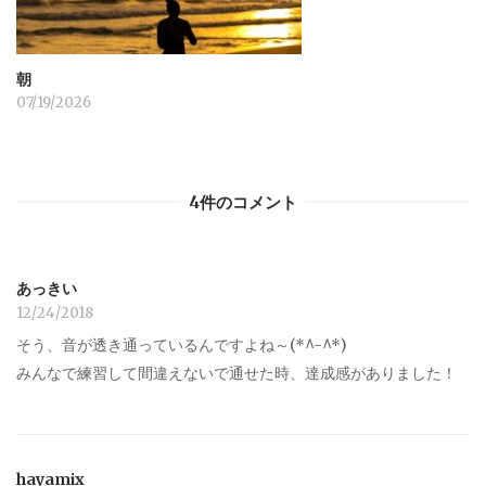
朝
07/19/2026
4件のコメント
あっきい
12/24/2018
そう、音が透き通っているんですよね～(*^-^*)
みんなで練習して間違えないで通せた時、達成感がありました！
hayamix