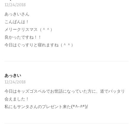
12/24/2018
あっきいさん
こんばんは！
メリークリスマス（＾＾）
良かったですね！！
今日はぐっすりと寝れますね（＾＾）
あっきい
12/24/2018
今日はキッズゴスペルでお世話になっていた方に、道でバッタリ
会えました！
私にもサンタさんのプレゼント来た(*^-^*)/