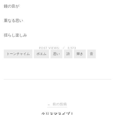
鐘の音が
重なる思い
揺らし楽しみ
POST VIEWS:
3,573
トーンチャイム
ポエム
思い
詩
輝き
音
投
前の投稿
←
クリスマスイブ！