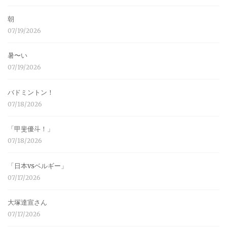
朝
07/19/2026
暑〜い
07/19/2026
バドミントン！
07/18/2026
「甲斐優斗！」
07/18/2026
「日本vsベルギー」
07/17/2026
大塚達宣さん
07/17/2026