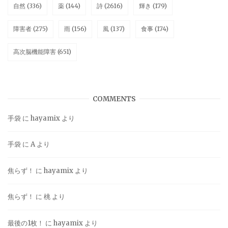
自然
(336)
薬
(144)
詩
(2616)
輝き
(179)
障害者
(275)
雨
(156)
風
(137)
食事
(174)
高次脳機能障害
(651)
COMMENTS
手袋
に
hayamix
より
手袋
に
A
より
焦らず！
に
hayamix
より
焦らず！
に
桃
より
最後の1枚！
に
hayamix
より