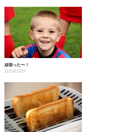
シ
ョ
ン
頑張った〜！
12/28/2025