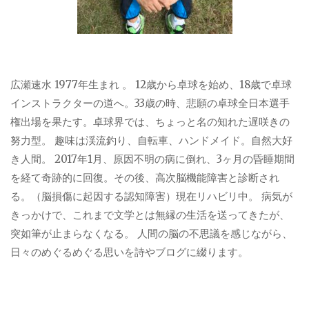
広瀬速水 1977年生まれ 。 12歳から卓球を始め、18歳で卓球
インストラクターの道へ。33歳の時、悲願の卓球全日本選手
権出場を果たす。卓球界では、ちょっと名の知れた遅咲きの
努力型。 趣味は渓流釣り、自転車、ハンドメイド。自然大好
き人間。 2017年1月、原因不明の病に倒れ、3ヶ月の昏睡期間
を経て奇跡的に回復。その後、高次脳機能障害と診断され
る。（脳損傷に起因する認知障害）現在リハビリ中。 病気が
きっかけで、これまで文学とは無縁の生活を送ってきたが、
突如筆が止まらなくなる。 人間の脳の不思議を感じながら、
日々のめぐるめぐる思いを詩やブログに綴ります。