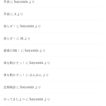
手袋
に
hayamix
より
手袋
に
A
より
焦らず！
に
hayamix
より
焦らず！
に
桃
より
最後の1枚！
に
hayamix
より
体を動かそっ！
に
hayamix
より
体を動かそっ！
に
みんみん
より
定期検診
に
hayamix
より
やってきたよ〜
に
hayamix
より