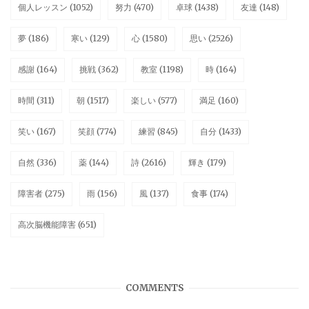
個人レッスン
(1052)
努力
(470)
卓球
(1438)
友達
(148)
夢
(186)
寒い
(129)
心
(1580)
思い
(2526)
感謝
(164)
挑戦
(362)
教室
(1198)
時
(164)
時間
(311)
朝
(1517)
楽しい
(577)
満足
(160)
笑い
(167)
笑顔
(774)
練習
(845)
自分
(1433)
自然
(336)
薬
(144)
詩
(2616)
輝き
(179)
障害者
(275)
雨
(156)
風
(137)
食事
(174)
高次脳機能障害
(651)
COMMENTS