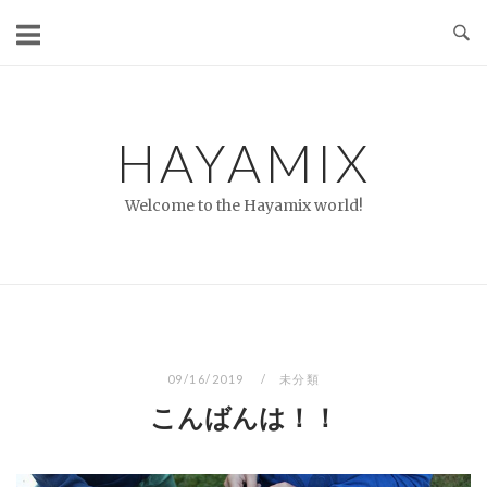
コ
ン
テ
ン
ツ
HAYAMIX
へ
ス
Welcome to the Hayamix world!
キ
ッ
プ
09/16/2019
未分類
こんばんは！！