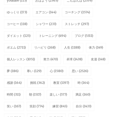
youtube
(113)
おはよう
(2565)
こんばんは
(2539)
ゆっくり
(173)
エアコン
(144)
コーチング
(1574)
コーヒー
(118)
シャワー
(233)
ストレッチ
(297)
ダイエット
(125)
トレーニング
(494)
ブログ
(5311)
ポエム
(2711)
リハビリ
(268)
人生
(1188)
体力
(149)
個人レッスン
(1051)
努力
(470)
卓球
(1438)
友達
(148)
夢
(186)
寒い
(129)
心
(1580)
思い
(2526)
感謝
(164)
挑戦
(362)
教室
(1197)
時
(164)
時間
(311)
朝
(1517)
楽しい
(577)
満足
(160)
笑い
(167)
笑顔
(774)
練習
(845)
自分
(1433)