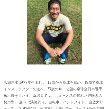
広瀬速水 1977年生まれ 。 12歳から卓球を始め、18歳で卓球
インストラクターの道へ。33歳の時、悲願の卓球全日本選手
権出場を果たす。卓球界では、ちょっと名の知れた遅咲きの
努力型。 趣味は渓流釣り、自転車、ハンドメイド。自然大好
き人間。 2017年1月、原因不明の病に倒れ、3ヶ月の昏睡期間