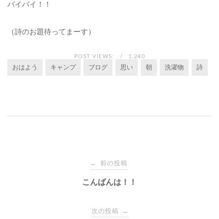
バイバイ！！
（詩のお題待ってまーす）
POST VIEWS:
1,240
おはよう
キャンプ
ブログ
思い
朝
洗濯物
詩
投
前の投稿
←
稿
こんばんは！！
ナ
次の投稿
→