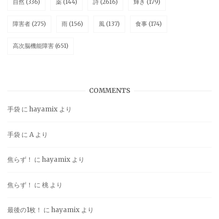
自然
(336)
薬
(144)
詩
(2616)
輝き
(179)
障害者
(275)
雨
(156)
風
(137)
食事
(174)
高次脳機能障害
(651)
COMMENTS
手袋
に
hayamix
より
手袋
に
A
より
焦らず！
に
hayamix
より
焦らず！
に
桃
より
最後の1枚！
に
hayamix
より