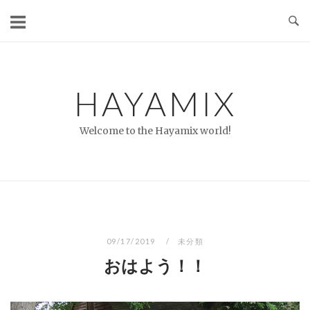
コ
ン
テ
ン
ツ
HAYAMIX
へ
ス
Welcome to the Hayamix world!
キ
ッ
プ
09/17/2019
未分類
おはよう！！