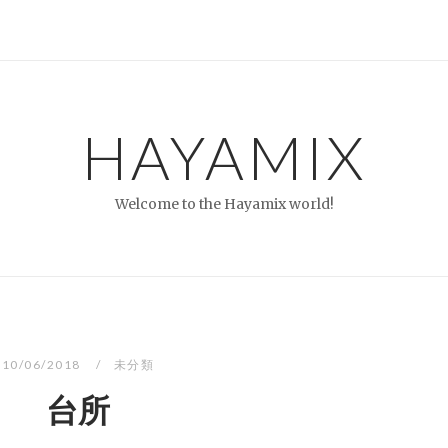
HAYAMIX
Welcome to the Hayamix world!
10/06/2018
未分類
台所