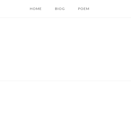
コ
HOME
BIOG
POEM
ン
テ
ン
ツ
へ
ス
キ
ッ
プ