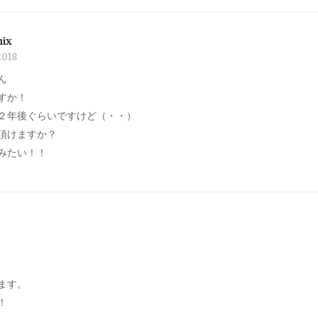
ix
2018
ん
すか！
２年後ぐらいですけど（・・）
頂けますか？
みたい！！
ます。
！