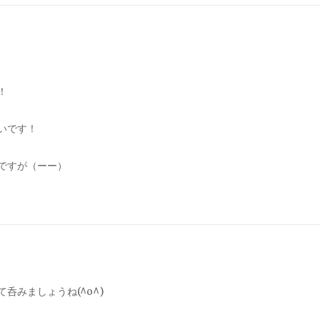
！
いです！
ですが（ーー）
呑みましょうね(^o^)