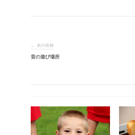
投
前の投稿
←
稿
昔の遊び場所
ナ
ビ
ゲ
ー