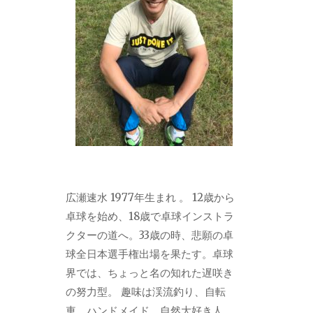
広瀬速水 1977年生まれ 。 12歳から
卓球を始め、18歳で卓球インストラ
クターの道へ。33歳の時、悲願の卓
球全日本選手権出場を果たす。卓球
界では、ちょっと名の知れた遅咲き
の努力型。 趣味は渓流釣り、自転
車、ハンドメイド。自然大好き人