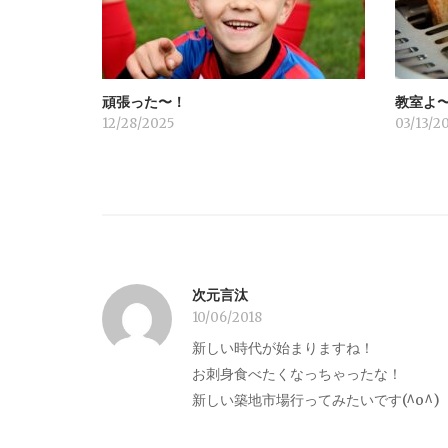
シ
ョ
頑張った〜！
教室よ
ン
12/28/2025
03/13/2
次元言汰
10/06/2018
新しい時代が始まりますね！
お刺身食べたくなっちゃったな！
新しい築地市場行ってみたいです(^o^)