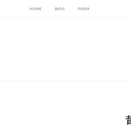
コ
HOME
BIOG
POEM
ン
テ
ン
ツ
へ
ス
キ
ッ
プ