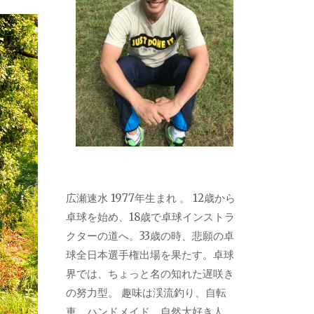
広瀬速水 1977年生まれ 。 12歳から
卓球を始め、18歳で卓球インストラ
クターの道へ。33歳の時、悲願の卓
球全日本選手権出場を果たす。卓球
界では、ちょっと名の知れた遅咲き
の努力型。 趣味は渓流釣り、自転
車、ハンドメイド。自然大好き人