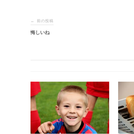
投
前の投稿
←
稿
悔しいね
ナ
ビ
ゲ
ー
シ
ョ