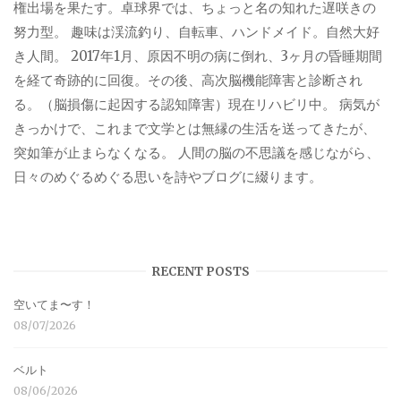
権出場を果たす。卓球界では、ちょっと名の知れた遅咲きの
努力型。 趣味は渓流釣り、自転車、ハンドメイド。自然大好
き人間。 2017年1月、原因不明の病に倒れ、3ヶ月の昏睡期間
を経て奇跡的に回復。その後、高次脳機能障害と診断され
る。（脳損傷に起因する認知障害）現在リハビリ中。 病気が
きっかけで、これまで文学とは無縁の生活を送ってきたが、
突如筆が止まらなくなる。 人間の脳の不思議を感じながら、
日々のめぐるめぐる思いを詩やブログに綴ります。
RECENT POSTS
空いてま〜す！
08/07/2026
ベルト
08/06/2026