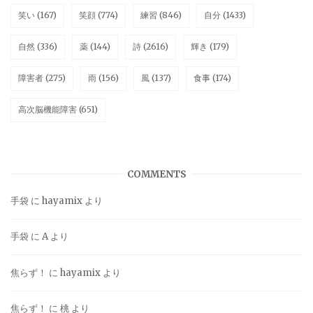
笑い
(167)
笑顔
(774)
練習
(846)
自分
(1433)
自然
(336)
薬
(144)
詩
(2616)
輝き
(179)
障害者
(275)
雨
(156)
風
(137)
食事
(174)
高次脳機能障害
(651)
COMMENTS
手袋
に
hayamix
より
手袋
に
A
より
焦らず！
に
hayamix
より
焦らず！
に
桃
より