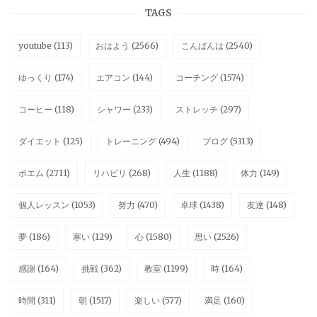
TAGS
youtube
(113)
おはよう
(2566)
こんばんは
(2540)
ゆっくり
(174)
エアコン
(144)
コーチング
(1574)
コーヒー
(118)
シャワー
(233)
ストレッチ
(297)
ダイエット
(125)
トレーニング
(494)
ブログ
(5313)
ポエム
(2711)
リハビリ
(268)
人生
(1188)
体力
(149)
個人レッスン
(1053)
努力
(470)
卓球
(1438)
友達
(148)
夢
(186)
寒い
(129)
心
(1580)
思い
(2526)
感謝
(164)
挑戦
(362)
教室
(1199)
時
(164)
時間
(311)
朝
(1517)
楽しい
(577)
満足
(160)