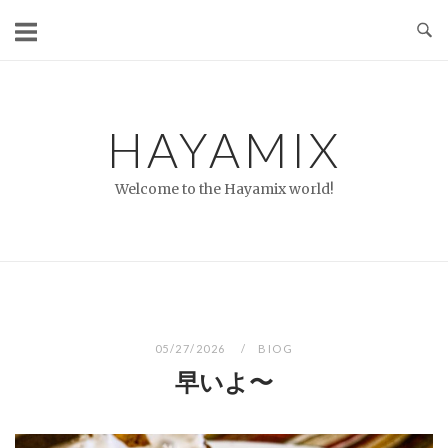
コ
ン
テ
ン
ツ
HAYAMIX
へ
ス
Welcome to the Hayamix world!
キ
ッ
プ
05/27/2026
BIOG
早いよ〜