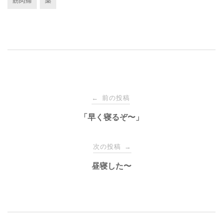
筋肉痛
薬
投
前の投稿
←
稿
「早く寝るぞ〜」
ナ
次の投稿
→
昼寝した〜
ビ
ゲ