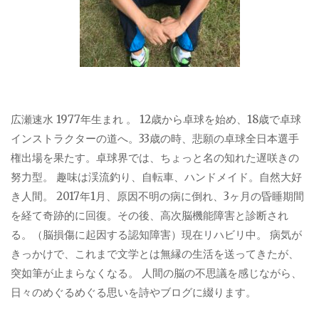
広瀬速水 1977年生まれ 。 12歳から卓球を始め、18歳で卓球
インストラクターの道へ。33歳の時、悲願の卓球全日本選手
権出場を果たす。卓球界では、ちょっと名の知れた遅咲きの
努力型。 趣味は渓流釣り、自転車、ハンドメイド。自然大好
き人間。 2017年1月、原因不明の病に倒れ、3ヶ月の昏睡期間
を経て奇跡的に回復。その後、高次脳機能障害と診断され
る。（脳損傷に起因する認知障害）現在リハビリ中。 病気が
きっかけで、これまで文学とは無縁の生活を送ってきたが、
突如筆が止まらなくなる。 人間の脳の不思議を感じながら、
日々のめぐるめぐる思いを詩やブログに綴ります。