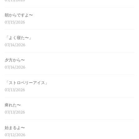
朝からですよ〜
07/15/2026
「よく寝た〜」
07/14/2026
夕方から〜
07/14/2026
「ストロベリーアイス」
07/13/2026
痺れた〜
07/13/2026
始まるよ〜
07/12/2026