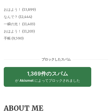
おはよう！
(13,899)
なんで？
(12,444)
一瞬の光！
(11,403)
おはよう！
(11,203)
手帳
(9,590)
ブロックしたスパム
1,369件のスパム
が
Akismet
によってブロックされました
ABOUT ME