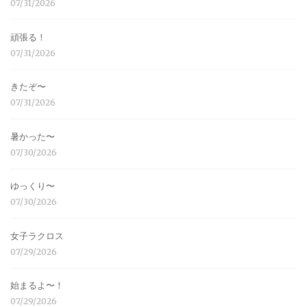
07/31/2026
頑張る！
07/31/2026
きたぞ〜
07/31/2026
暑かった〜
07/30/2026
ゆっくり〜
07/30/2026
女子ラクロス
07/29/2026
始まるよ〜！
07/29/2026