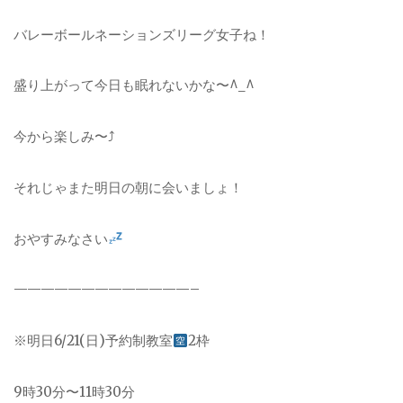
バレーボールネーションズリーグ女子ね！
盛り上がって今日も眠れないかな〜^_^
今から楽しみ〜⤴︎
それじゃまた明日の朝に会いましょ！
おやすみなさい
—————————————–
※明日6/21(日)予約制教室
2枠
9時30分〜11時30分