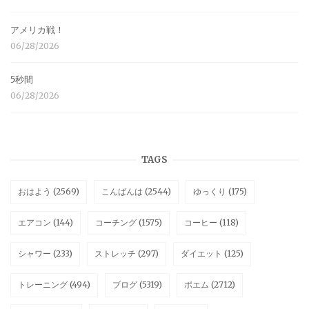
アメリカ戦！
06/28/2026
5秒間
06/28/2026
TAGS
おはよう
(2569)
こんばんは
(2544)
ゆっくり
(175)
エアコン
(144)
コーチング
(1575)
コーヒー
(118)
シャワー
(233)
ストレッチ
(297)
ダイエット
(125)
トレーニング
(494)
ブログ
(5319)
ポエム
(2712)