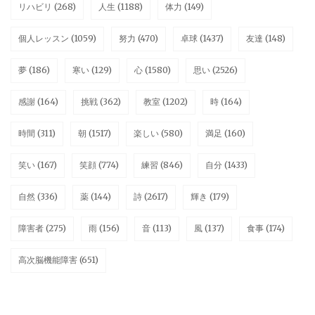
リハビリ
(268)
人生
(1188)
体力
(149)
個人レッスン
(1059)
努力
(470)
卓球
(1437)
友達
(148)
夢
(186)
寒い
(129)
心
(1580)
思い
(2526)
感謝
(164)
挑戦
(362)
教室
(1202)
時
(164)
時間
(311)
朝
(1517)
楽しい
(580)
満足
(160)
笑い
(167)
笑顔
(774)
練習
(846)
自分
(1433)
自然
(336)
薬
(144)
詩
(2617)
輝き
(179)
障害者
(275)
雨
(156)
音
(113)
風
(137)
食事
(174)
高次脳機能障害
(651)