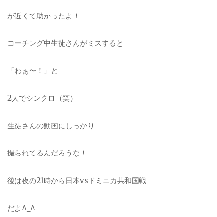
が近くて助かったよ！
コーチング中生徒さんがミスすると
「わぁ〜！」と
2人でシンクロ（笑）
生徒さんの動画にしっかり
撮られてるんだろうな！
後は夜の21時から日本vsドミニカ共和国戦
だよ^_^