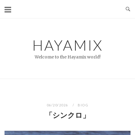
コ
ン
テ
ン
ツ
HAYAMIX
へ
ス
Welcome to the Hayamix world!
キ
ッ
プ
06/20/2026
BIOG
「シンクロ」