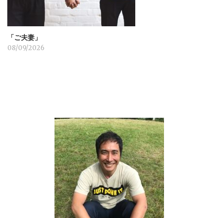
「ご夫妻」
08/09/2026