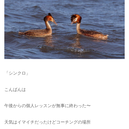
「シンクロ」
こんばんは
午後からの個人レッスンが無事に終わった〜
天気はイマイチだったけどコーチングの場所