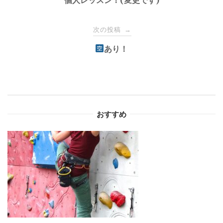
稿
ナ
次の投稿
→
あり！
ビ
ゲ
ー
おすすめ
シ
ョ
ン