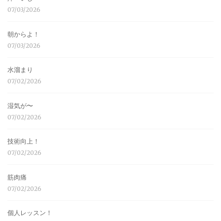
07/03/2026
朝からよ！
07/03/2026
水溜まり
07/02/2026
湿気が〜
07/02/2026
技術向上！
07/02/2026
筋肉痛
07/02/2026
個人レッスン！