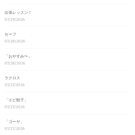
出張レッスン！
07/29/2026
セーフ
07/28/2026
「おやすみ〜」
07/28/2026
ラクロス
07/27/2026
「エビ餃子」
07/27/2026
「ゴーヤ」
07/27/2026