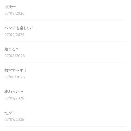
応援〜
07/09/2026
ベンチも楽しい⤴︎
07/09/2026
始まる〜
07/08/2026
教室で〜す！
07/08/2026
終わった〜
07/07/2026
七夕！
07/07/2026