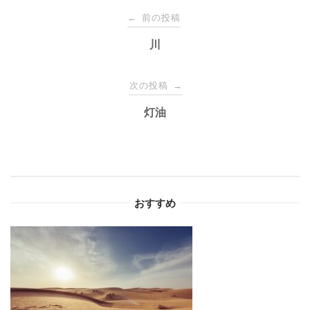
投
前の投稿
←
稿
川
ナ
次の投稿
→
灯油
ビ
ゲ
ー
おすすめ
シ
ョ
ン