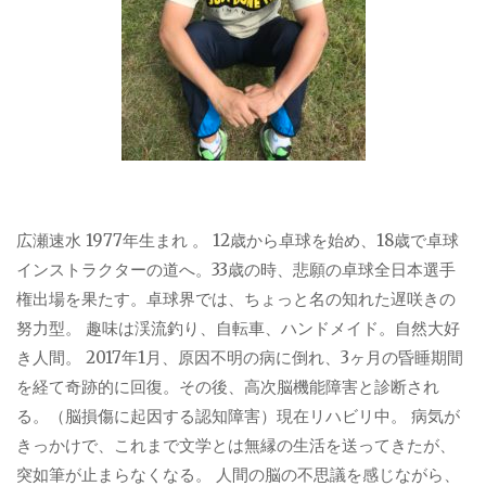
広瀬速水 1977年生まれ 。 12歳から卓球を始め、18歳で卓球
インストラクターの道へ。33歳の時、悲願の卓球全日本選手
権出場を果たす。卓球界では、ちょっと名の知れた遅咲きの
努力型。 趣味は渓流釣り、自転車、ハンドメイド。自然大好
き人間。 2017年1月、原因不明の病に倒れ、3ヶ月の昏睡期間
を経て奇跡的に回復。その後、高次脳機能障害と診断され
る。（脳損傷に起因する認知障害）現在リハビリ中。 病気が
きっかけで、これまで文学とは無縁の生活を送ってきたが、
突如筆が止まらなくなる。 人間の脳の不思議を感じながら、