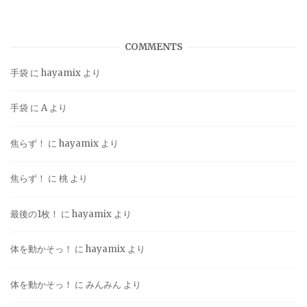
COMMENTS
手袋
に
hayamix
より
手袋
に
A
より
焦らず！
に
hayamix
より
焦らず！
に
桃
より
最後の1枚！
に
hayamix
より
体を動かそっ！
に
hayamix
より
体を動かそっ！
に
みんみん
より