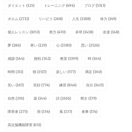
ダイエット
(125)
トレーニング
(494)
ブログ
(5313)
ポエム
(2711)
リハビリ
(268)
人生
(1188)
体力
(149)
個人レッスン
(1053)
努力
(470)
卓球
(1438)
友達
(148)
夢
(186)
寒い
(129)
心
(1580)
思い
(2526)
感謝
(164)
挑戦
(362)
教室
(1199)
時
(164)
時間
(311)
朝
(1517)
楽しい
(577)
満足
(160)
笑い
(167)
笑顔
(774)
練習
(846)
自分
(1433)
自然
(336)
薬
(144)
詩
(2616)
輝き
(179)
障害者
(275)
雨
(156)
風
(137)
食事
(174)
高次脳機能障害
(651)