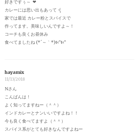
好きですぅ～ ‪︎‬ ‪︎❤︎
カレーには思い出もあって ✧̣̥̇
家では最近 カレー粉とスパイスで
作ってます。美味しいんですよ～！
コーチも良くお昼休み
食べてましたね (*´～｀*)ŧ‹”ŧ‹”
hayamix
11/13/2018
Nさん
こんばんは！
よく知ってますねー（＾＾）
インドカレーとナンいいですよね！！
今も良く食べてますよ（＾＾）
スパイス系がとても好きなんですよねー