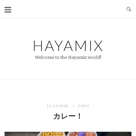
コ
ン
テ
ン
ツ
HAYAMIX
へ
ス
Welcome to the Hayamix world!
キ
ッ
プ
11/13/2018
POEM
カレー！