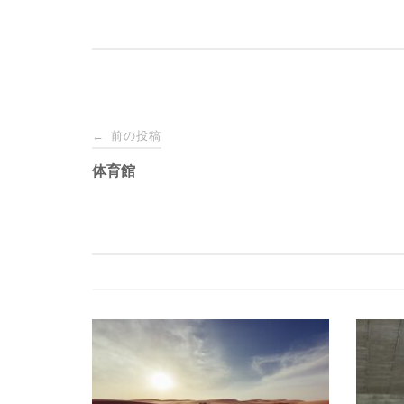
投
前の投稿
←
稿
体育館
ナ
ビ
ゲ
ー