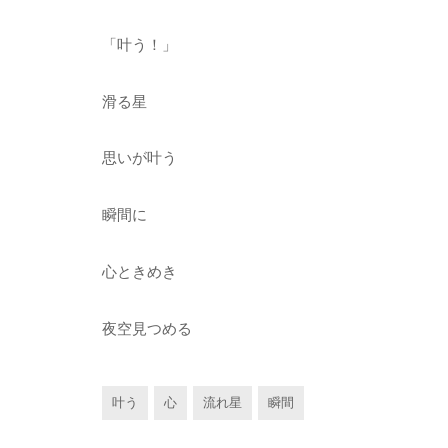
「叶う！」
滑る星
思いが叶う
瞬間に
心ときめき
夜空見つめる
叶う
心
流れ星
瞬間