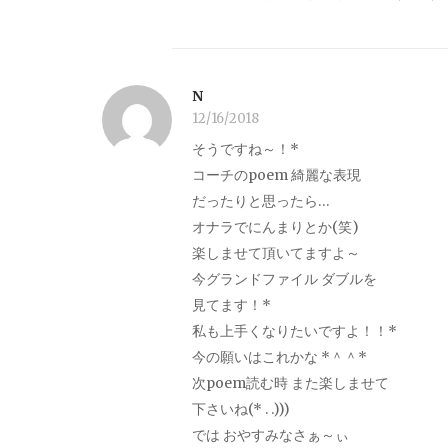
N
12/16/2018
そうですね～！*
コーチのpoem 綺麗な表現
だったりと思ったら…
オナラでにんまりとか(笑)
楽しませて頂いてますよ～
今グランドファイル ダブルを
見てます！*
私も上手くなりたいですよ！！*
今の願いはこれかな *＾＾*
次poem読む時 また楽しませて
下さいね(* . .)))
では おやすみなさぁ～ぃ