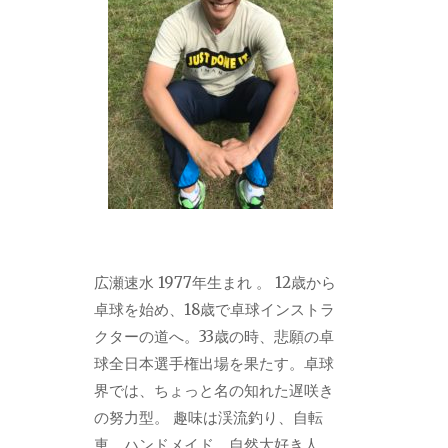
広瀬速水 1977年生まれ 。 12歳から
卓球を始め、18歳で卓球インストラ
クターの道へ。33歳の時、悲願の卓
球全日本選手権出場を果たす。卓球
界では、ちょっと名の知れた遅咲き
の努力型。 趣味は渓流釣り、自転
車、ハンドメイド。自然大好き人