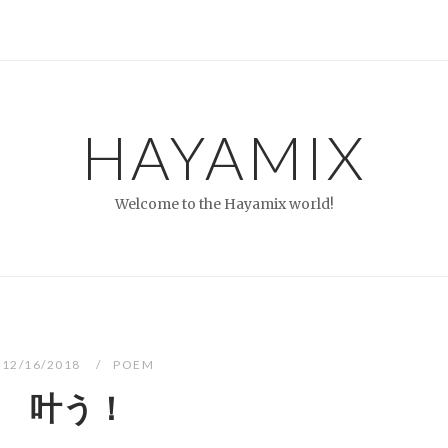
HAYAMIX
Welcome to the Hayamix world!
12/16/2018
POEM
叶う！