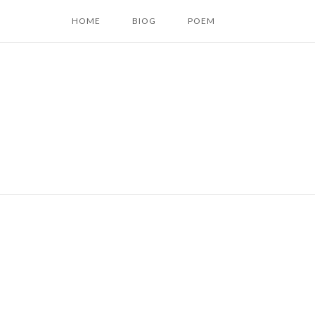
コ
HOME
BIOG
POEM
ン
テ
ン
ツ
へ
ス
キ
ッ
プ