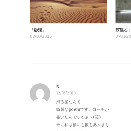
シ
ョ
「砂漠」
頑張る
ン
08/03/2026
07/31/2
N
12/16/2018
滑る星なんて
綺麗なpoemです。コーチが
書いたんですかぁ～(笑)
最近私は願いも欲もあんまり