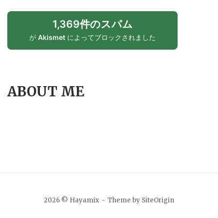
1,369件のスパム
が
Akismet
によってブロックされました
ABOUT ME
2026 © Hayamix
Theme by
SiteOrigin