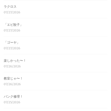
ラクロス
07/27/2026
「エビ餃子」
07/27/2026
「ゴーヤ」
07/27/2026
楽しかった〜！
07/26/2026
教室じゃ〜！
07/26/2026
パンク修理！
07/25/2026