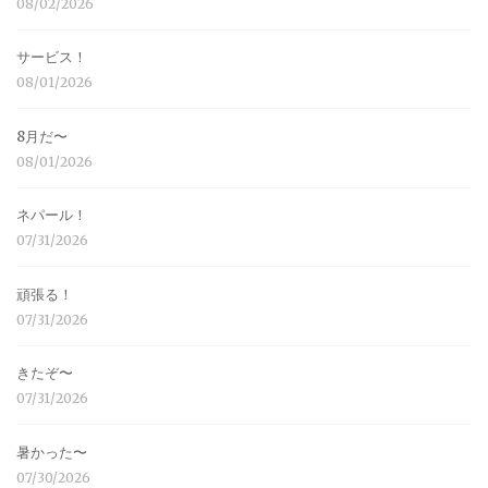
08/02/2026
サービス！
08/01/2026
8月だ〜
08/01/2026
ネパール！
07/31/2026
頑張る！
07/31/2026
きたぞ〜
07/31/2026
暑かった〜
07/30/2026