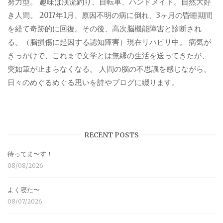
努力型。 趣味は渓流釣り、自転車、ハンドメイド。自然大好
き人間。 2017年1月、原因不明の病に倒れ、3ヶ月の昏睡期間
を経て奇跡的に回復。その後、高次脳機能障害と診断され
る。（脳損傷に起因する認知障害）現在リハビリ中。 病気が
きっかけで、これまで文学とは無縁の生活を送ってきたが、
突如筆が止まらなくなる。 人間の脳の不思議を感じながら、
日々のめぐるめぐる思いを詩やブログに綴ります。
RECENT POSTS
待ってま〜す！
08/08/2026
よく寝た〜
08/07/2026