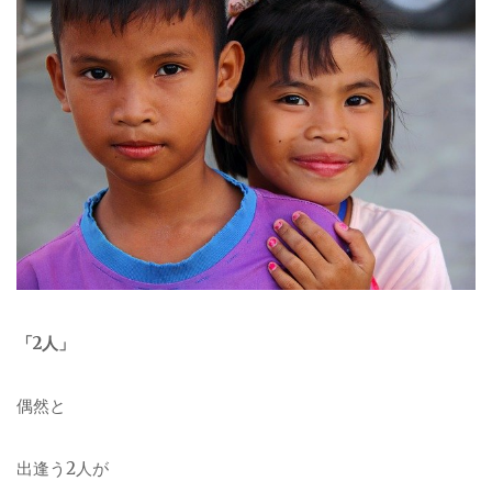
「
2人」
偶然と
出逢う2人が