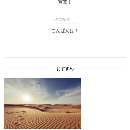
稿
写真！
ナ
次の投稿
→
こんばんは！
ビ
ゲ
ー
おすすめ
シ
ョ
ン