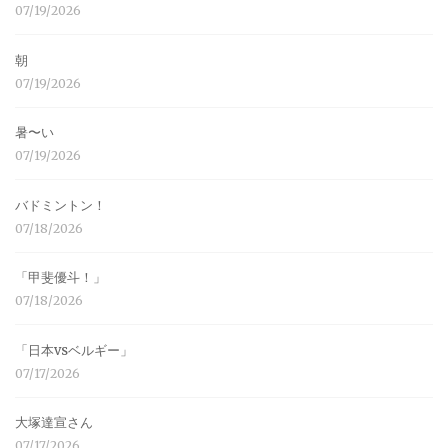
07/19/2026
朝
07/19/2026
暑〜い
07/19/2026
バドミントン！
07/18/2026
「甲斐優斗！」
07/18/2026
「日本vsベルギー」
07/17/2026
大塚達宣さん
07/17/2026