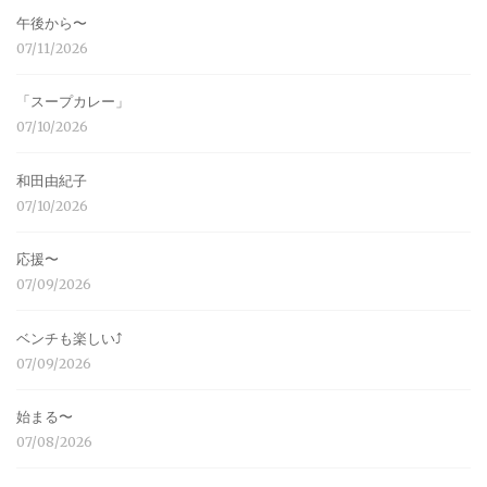
午後から〜
07/11/2026
「スープカレー」
07/10/2026
和田由紀子
07/10/2026
応援〜
07/09/2026
ベンチも楽しい⤴︎
07/09/2026
始まる〜
07/08/2026