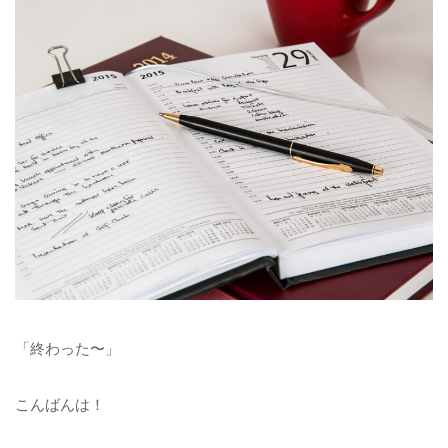
「終わった〜」
こんばんは！