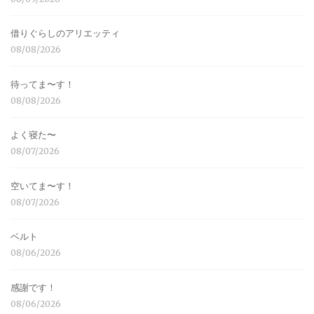
借りぐらしのアリエッティ
08/08/2026
待ってま〜す！
08/08/2026
よく寝た〜
08/07/2026
空いてま〜す！
08/07/2026
ベルト
08/06/2026
感謝です！
08/06/2026