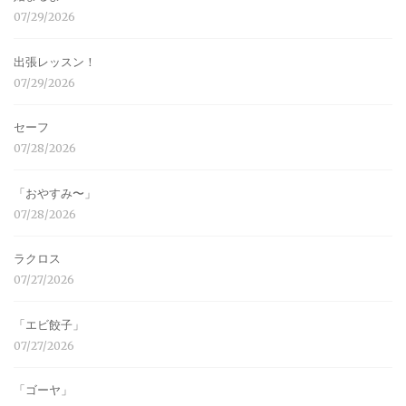
07/29/2026
出張レッスン！
07/29/2026
セーフ
07/28/2026
「おやすみ〜」
07/28/2026
ラクロス
07/27/2026
「エビ餃子」
07/27/2026
「ゴーヤ」