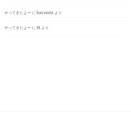
やってきたよ〜
に
hayamix
より
やってきたよ〜
に
桃
より