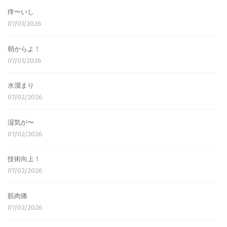
痒〜いし
07/03/2026
朝からよ！
07/03/2026
水溜まり
07/02/2026
湿気が〜
07/02/2026
技術向上！
07/02/2026
筋肉痛
07/02/2026