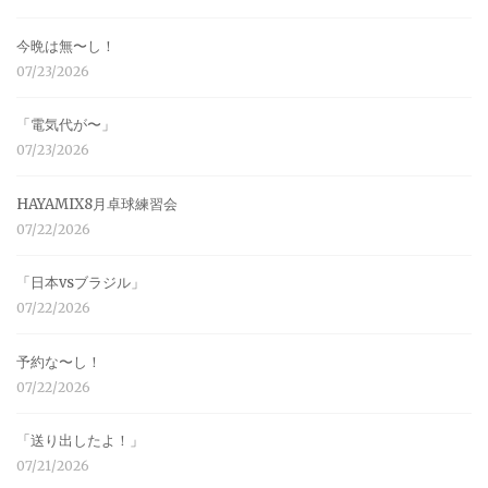
今晩は無〜し！
07/23/2026
「電気代が〜」
07/23/2026
HAYAMIX8月卓球練習会
07/22/2026
「日本vsブラジル」
07/22/2026
予約な〜し！
07/22/2026
「送り出したよ！」
07/21/2026