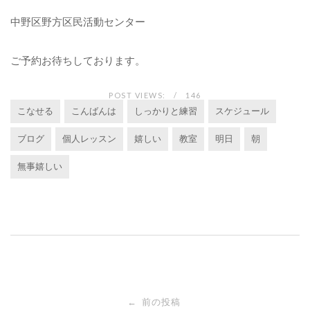
中野区野方区民活動センター
ご予約お待ちしております。
POST VIEWS:
146
こなせる
こんばんは
しっかりと練習
スケジュール
ブログ
個人レッスン
嬉しい
教室
明日
朝
無事嬉しい
投
前の投稿
←