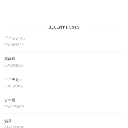
RECENT POSTS
「バッチリ」
08/10/2026
筋肉痛
08/10/2026
「ご夫妻」
08/09/2026
古本屋
08/09/2026
満員⤴︎
08/09/2026