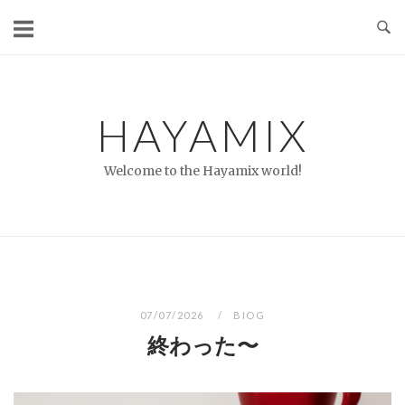
コ
ン
テ
ン
ツ
HAYAMIX
へ
ス
Welcome to the Hayamix world!
キ
ッ
プ
07/07/2026
BIOG
終わった〜