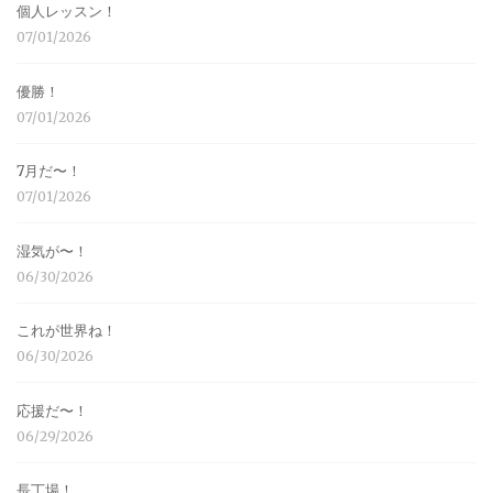
個人レッスン！
07/01/2026
優勝！
07/01/2026
7月だ〜！
07/01/2026
湿気が〜！
06/30/2026
これが世界ね！
06/30/2026
応援だ〜！
06/29/2026
長丁場！