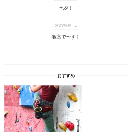
稿
七夕！
ナ
次の投稿
→
教室で〜す！
ビ
ゲ
ー
おすすめ
シ
ョ
ン