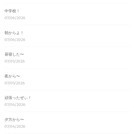
中学校！
07/06/2026
朝からよ！
07/06/2026
昼寝した〜
07/05/2026
夜から〜
07/05/2026
頑張ったぜぃ！
07/04/2026
夕方から〜
07/04/2026