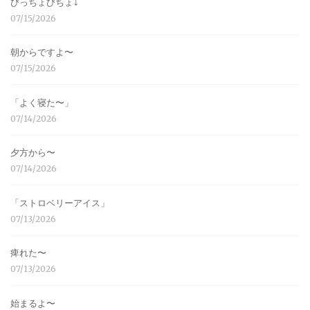
びっちょびちょ⤵︎
07/15/2026
朝からですよ〜
07/15/2026
「よく寝た〜」
07/14/2026
夕方から〜
07/14/2026
「ストロベリーアイス」
07/13/2026
痺れた〜
07/13/2026
始まるよ〜