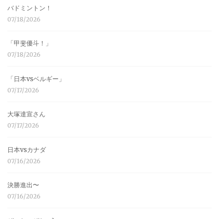
バドミントン！
07/18/2026
「甲斐優斗！」
07/18/2026
「日本vsベルギー」
07/17/2026
大塚達宣さん
07/17/2026
日本vsカナダ
07/16/2026
決勝進出〜
07/16/2026