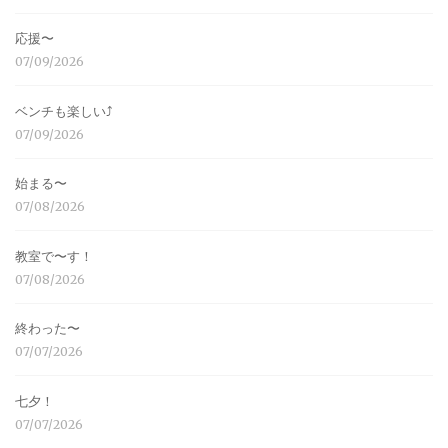
応援〜
07/09/2026
ベンチも楽しい⤴︎
07/09/2026
始まる〜
07/08/2026
教室で〜す！
07/08/2026
終わった〜
07/07/2026
七夕！
07/07/2026