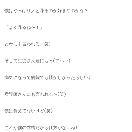
僕はやっぱり人と喋るのが好きなのかな？
「よく喋るね〜！」
と母にも言われる（笑）
そして生徒さん達にもっ(アハッ)
病気になって病院でも騒がしかったらしい⤴︎
看護師さんにも言われる〜(笑)
僕は覚えてないけど(笑)
これが僕の性格だから仕方がないね⤴︎