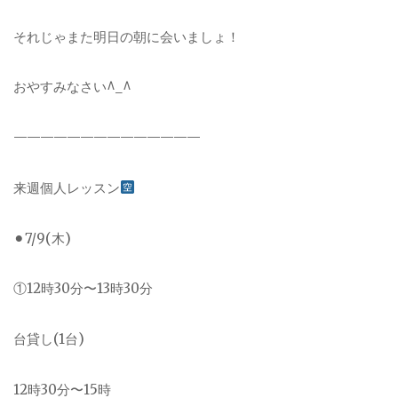
それじゃまた明日の朝に会いましょ！
おやすみなさい^_^
——————————————
来週個人レッスン
⚫︎7/9(木)
①12時30分〜13時30分
台貸し(1台)
12時30分〜15時