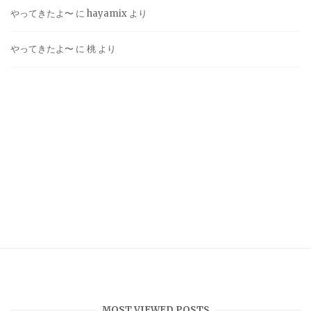
やってきたよ〜
に
hayamix
より
やってきたよ〜
に
桃
より
MOST VIEWED POSTS