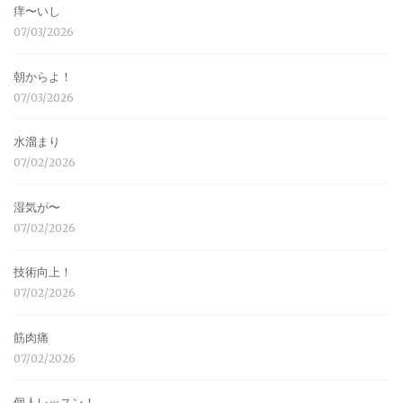
痒〜いし
07/03/2026
朝からよ！
07/03/2026
水溜まり
07/02/2026
湿気が〜
07/02/2026
技術向上！
07/02/2026
筋肉痛
07/02/2026
個人レッスン！