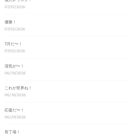
07/01/2026
優勝！
07/01/2026
7月だ〜！
07/01/2026
湿気が〜！
06/30/2026
これが世界ね！
06/30/2026
応援だ〜！
06/29/2026
長丁場！