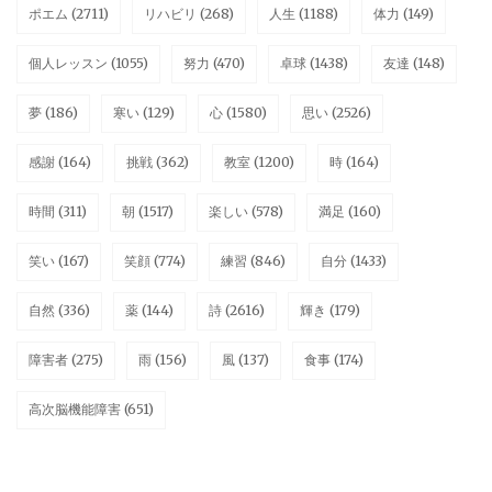
ポエム
(2711)
リハビリ
(268)
人生
(1188)
体力
(149)
個人レッスン
(1055)
努力
(470)
卓球
(1438)
友達
(148)
夢
(186)
寒い
(129)
心
(1580)
思い
(2526)
感謝
(164)
挑戦
(362)
教室
(1200)
時
(164)
時間
(311)
朝
(1517)
楽しい
(578)
満足
(160)
笑い
(167)
笑顔
(774)
練習
(846)
自分
(1433)
自然
(336)
薬
(144)
詩
(2616)
輝き
(179)
障害者
(275)
雨
(156)
風
(137)
食事
(174)
高次脳機能障害
(651)