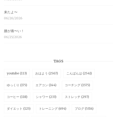
来たよ〜
06/26/2026
腰が痛〜い！
06/25/2026
TAGS
youtube
(113)
おはよう
(2567)
こんばんは
(2541)
ゆっくり
(175)
エアコン
(144)
コーチング
(1575)
コーヒー
(118)
シャワー
(233)
ストレッチ
(297)
ダイエット
(125)
トレーニング
(494)
ブログ
(5314)