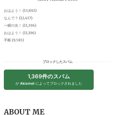
おはよう！
(13,892)
なんで？
(12,437)
一瞬の光！
(11,396)
おはよう！
(11,196)
手帳
(9,585)
ブロックしたスパム
1,369件のスパム
が
Akismet
によってブロックされました
ABOUT ME