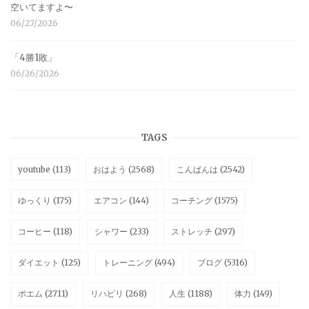
空いてますよ〜
06/27/2026
「4勝1敗」
06/26/2026
TAGS
youtube
(113)
おはよう
(2568)
こんばんは
(2542)
ゆっくり
(175)
エアコン
(144)
コーチング
(1575)
コーヒー
(118)
シャワー
(233)
ストレッチ
(297)
ダイエット
(125)
トレーニング
(494)
ブログ
(5316)
ポエム
(2711)
リハビリ
(268)
人生
(1188)
体力
(149)