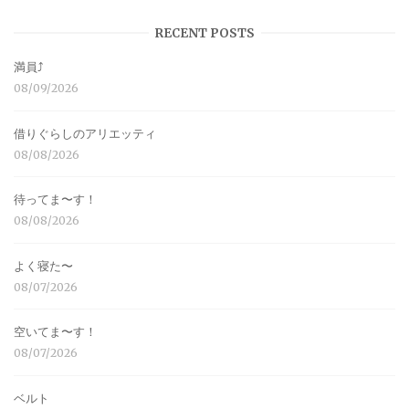
RECENT POSTS
満員⤴︎
08/09/2026
借りぐらしのアリエッティ
08/08/2026
待ってま〜す！
08/08/2026
よく寝た〜
08/07/2026
空いてま〜す！
08/07/2026
ベルト