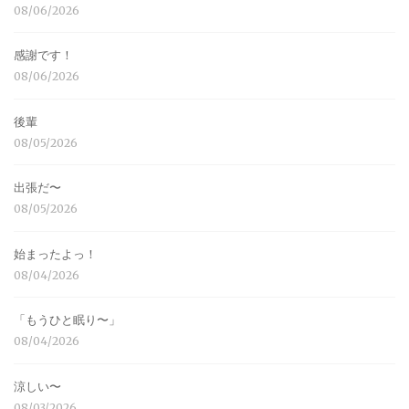
08/06/2026
感謝です！
08/06/2026
後輩
08/05/2026
出張だ〜
08/05/2026
始まったよっ！
08/04/2026
「もうひと眠り〜」
08/04/2026
涼しい〜
08/03/2026