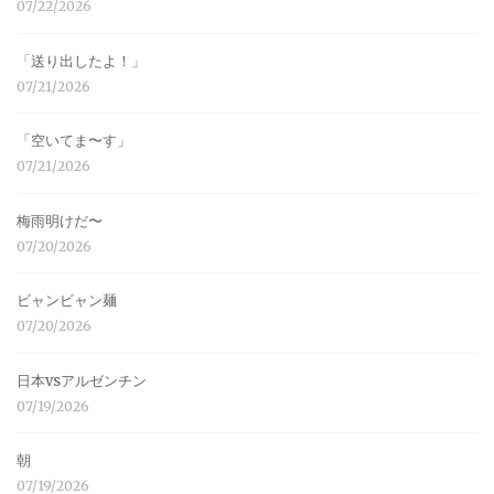
07/22/2026
「送り出したよ！」
07/21/2026
「空いてま〜す」
07/21/2026
梅雨明けだ〜
07/20/2026
ビャンビャン麺
07/20/2026
日本vsアルゼンチン
07/19/2026
朝
07/19/2026