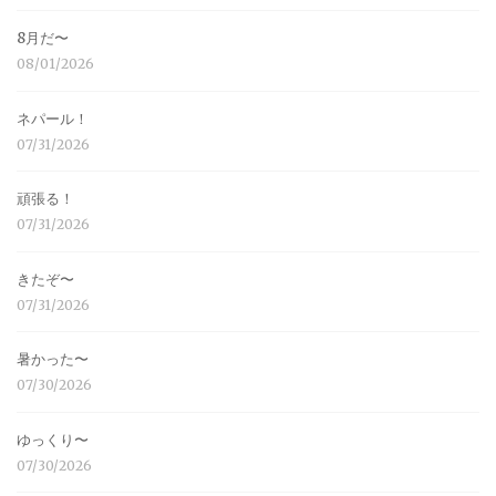
8月だ〜
08/01/2026
ネパール！
07/31/2026
頑張る！
07/31/2026
きたぞ〜
07/31/2026
暑かった〜
07/30/2026
ゆっくり〜
07/30/2026