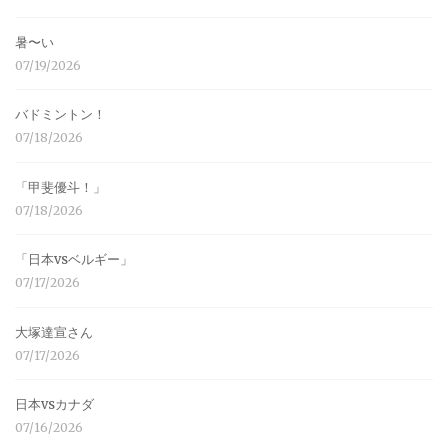
暑〜い
07/19/2026
バドミントン！
07/18/2026
「甲斐優斗！」
07/18/2026
「日本vsベルギー」
07/17/2026
大塚達宣さん
07/17/2026
日本vsカナダ
07/16/2026