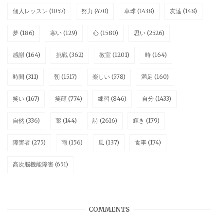
個人レッスン
(1057)
努力
(470)
卓球
(1438)
友達
(148)
夢
(186)
寒い
(129)
心
(1580)
思い
(2526)
感謝
(164)
挑戦
(362)
教室
(1201)
時
(164)
時間
(311)
朝
(1517)
楽しい
(578)
満足
(160)
笑い
(167)
笑顔
(774)
練習
(846)
自分
(1433)
自然
(336)
薬
(144)
詩
(2616)
輝き
(179)
障害者
(275)
雨
(156)
風
(137)
食事
(174)
高次脳機能障害
(651)
COMMENTS