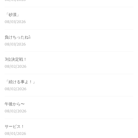
「砂漠」
08/03/2026
負けちったね⤵︎
08/03/2026
3位決定戦！
08/02/2026
「続ける事よ！」
08/02/2026
午後から〜
08/02/2026
サービス！
08/01/2026