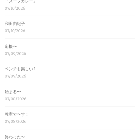
「スープカレー」
07/10/2026
和田由紀子
07/10/2026
応援〜
07/09/2026
ベンチも楽しい⤴︎
07/09/2026
始まる〜
07/08/2026
教室で〜す！
07/08/2026
終わった〜