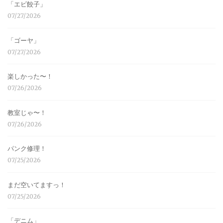
「エビ餃子」
07/27/2026
「ゴーヤ」
07/27/2026
楽しかった〜！
07/26/2026
教室じゃ〜！
07/26/2026
パンク修理！
07/25/2026
まだ空いてますっ！
07/25/2026
「デニム」