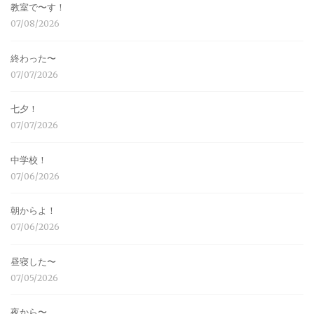
教室で〜す！
07/08/2026
終わった〜
07/07/2026
七夕！
07/07/2026
中学校！
07/06/2026
朝からよ！
07/06/2026
昼寝した〜
07/05/2026
夜から〜