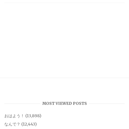
MOST VIEWED POSTS
おはよう！
(13,898)
なんで？
(12,443)