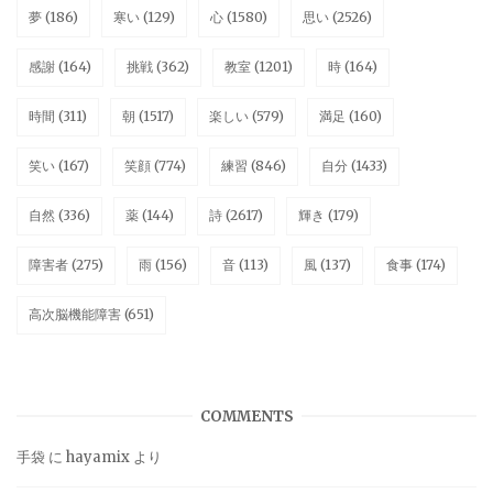
夢
(186)
寒い
(129)
心
(1580)
思い
(2526)
感謝
(164)
挑戦
(362)
教室
(1201)
時
(164)
時間
(311)
朝
(1517)
楽しい
(579)
満足
(160)
笑い
(167)
笑顔
(774)
練習
(846)
自分
(1433)
自然
(336)
薬
(144)
詩
(2617)
輝き
(179)
障害者
(275)
雨
(156)
音
(113)
風
(137)
食事
(174)
高次脳機能障害
(651)
COMMENTS
手袋
に
hayamix
より