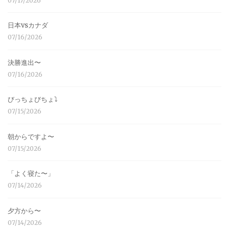
07/17/2026
日本vsカナダ
07/16/2026
決勝進出〜
07/16/2026
びっちょびちょ⤵︎
07/15/2026
朝からですよ〜
07/15/2026
「よく寝た〜」
07/14/2026
夕方から〜
07/14/2026