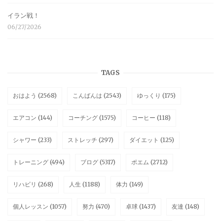
イラン戦！
06/27/2026
TAGS
おはよう
(2568)
こんばんは
(2543)
ゆっくり
(175)
エアコン
(144)
コーチング
(1575)
コーヒー
(118)
シャワー
(233)
ストレッチ
(297)
ダイエット
(125)
トレーニング
(494)
ブログ
(5317)
ポエム
(2712)
リハビリ
(268)
人生
(1188)
体力
(149)
個人レッスン
(1057)
努力
(470)
卓球
(1437)
友達
(148)