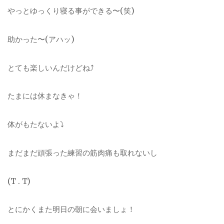
やっとゆっくり寝る事ができる〜(笑)
助かった〜(アハッ)
とても楽しいんだけどね⤴︎
たまには休まなきゃ！
体がもたないよ⤵︎
まだまだ頑張った練習の筋肉痛も取れないし
(T . T)
とにかくまた明日の朝に会いましょ！