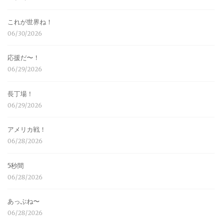
これが世界ね！
06/30/2026
応援だ〜！
06/29/2026
長丁場！
06/29/2026
アメリカ戦！
06/28/2026
5秒間
06/28/2026
あっぶね〜
06/28/2026