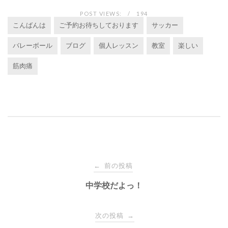
POST VIEWS:
194
こんばんは
ご予約お待ちしております
サッカー
バレーボール
ブログ
個人レッスン
教室
楽しい
筋肉痛
投
前の投稿
←
稿
中学校だよっ！
ナ
次の投稿
→