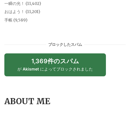
一瞬の光！
(11,402)
おはよう！
(11,201)
手帳
(9,589)
ブロックしたスパム
1,369件のスパム
が
Akismet
によってブロックされました
ABOUT ME