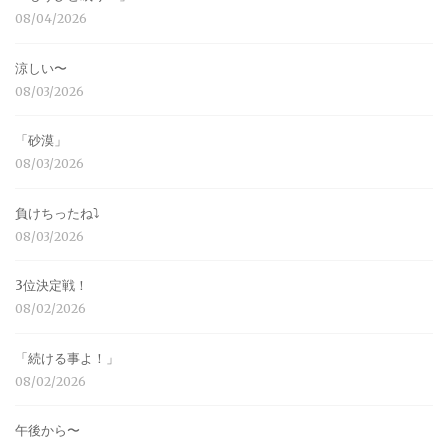
08/04/2026
涼しい〜
08/03/2026
「砂漠」
08/03/2026
負けちったね⤵︎
08/03/2026
3位決定戦！
08/02/2026
「続ける事よ！」
08/02/2026
午後から〜