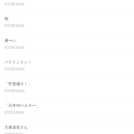
07/19/2026
朝
07/19/2026
暑〜い
07/19/2026
バドミントン！
07/18/2026
「甲斐優斗！」
07/18/2026
「日本vsベルギー」
07/17/2026
大塚達宣さん