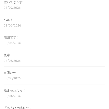
空いてま〜す！
08/07/2026
ベルト
08/06/2026
感謝です！
08/06/2026
後輩
08/05/2026
出張だ〜
08/05/2026
始まったよっ！
08/04/2026
「もうひと眠り〜」