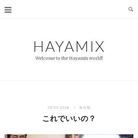
コ
ン
テ
ン
ツ
HAYAMIX
へ
ス
Welcome to the Hayamix world!
キ
ッ
プ
10/31/2018
未分類
これでいいの？