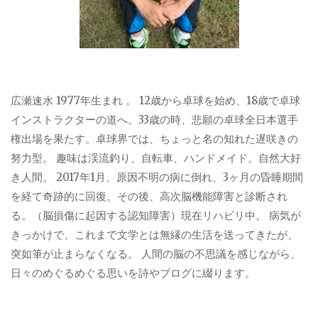
広瀬速水 1977年生まれ 。 12歳から卓球を始め、18歳で卓球
インストラクターの道へ。33歳の時、悲願の卓球全日本選手
権出場を果たす。卓球界では、ちょっと名の知れた遅咲きの
努力型。 趣味は渓流釣り、自転車、ハンドメイド。自然大好
き人間。 2017年1月、原因不明の病に倒れ、3ヶ月の昏睡期間
を経て奇跡的に回復。その後、高次脳機能障害と診断され
る。（脳損傷に起因する認知障害）現在リハビリ中。 病気が
きっかけで、これまで文学とは無縁の生活を送ってきたが、
突如筆が止まらなくなる。 人間の脳の不思議を感じながら、
日々のめぐるめぐる思いを詩やブログに綴ります。