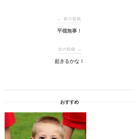
投
前の投稿
←
稿
平穏無事！
ナ
次の投稿
→
起きるかな！
ビ
ゲ
ー
おすすめ
シ
ョ