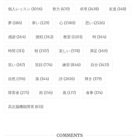
個人レッスン
(1056)
努力
(470)
卓球
(1438)
友達
(148)
夢
(186)
寒い
(129)
心
(1580)
思い
(2526)
感謝
(164)
挑戦
(362)
教室
(1201)
時
(164)
時間
(311)
朝
(1517)
楽しい
(578)
満足
(160)
笑い
(167)
笑顔
(774)
練習
(846)
自分
(1433)
自然
(336)
薬
(144)
詩
(2616)
輝き
(179)
障害者
(275)
雨
(156)
風
(137)
食事
(174)
高次脳機能障害
(651)
COMMENTS