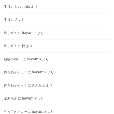
手袋
に
hayamix
より
手袋
に
A
より
焦らず！
に
hayamix
より
焦らず！
に
桃
より
最後の1枚！
に
hayamix
より
体を動かそっ！
に
hayamix
より
体を動かそっ！
に
みんみん
より
定期検診
に
hayamix
より
やってきたよ〜
に
hayamix
より