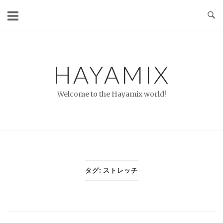
コ
ン
テ
ン
ツ
HAYAMIX
へ
ス
Welcome to the Hayamix world!
キ
ッ
プ
タグ:
ストレッチ