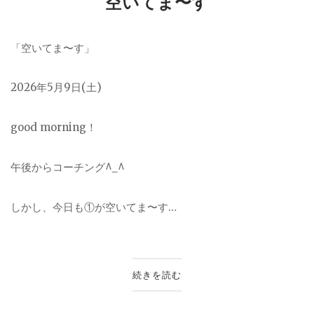
空いてま〜す
「空いてま〜す」
2026
年5月9日(土)
good morning！
午後からコーチング^_^
しかし、今日も①が空いてま〜す…
続きを読む