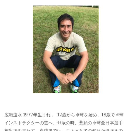
ゲ
ー
シ
ョ
ン
広瀬速水 1977年生まれ 。 12歳から卓球を始め、18歳で卓球
インストラクターの道へ。33歳の時、悲願の卓球全日本選手
権出場を果たす。卓球界では、ちょっと名の知れた遅咲きの