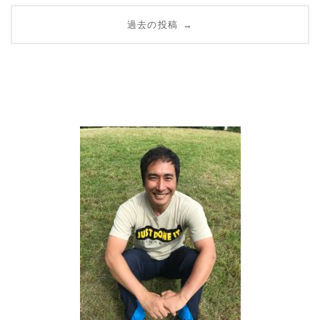
投
過去の投稿
→
稿
ナ
ビ
ゲ
ー
シ
ョ
ン