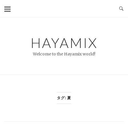
コ
ン
テ
ン
ツ
HAYAMIX
へ
ス
Welcome to the Hayamix world!
キ
ッ
プ
タグ:
夏