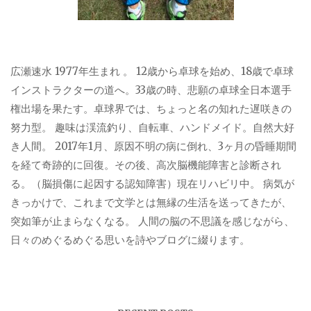
広瀬速水 1977年生まれ 。 12歳から卓球を始め、18歳で卓球
インストラクターの道へ。33歳の時、悲願の卓球全日本選手
権出場を果たす。卓球界では、ちょっと名の知れた遅咲きの
努力型。 趣味は渓流釣り、自転車、ハンドメイド。自然大好
き人間。 2017年1月、原因不明の病に倒れ、3ヶ月の昏睡期間
を経て奇跡的に回復。その後、高次脳機能障害と診断され
る。（脳損傷に起因する認知障害）現在リハビリ中。 病気が
きっかけで、これまで文学とは無縁の生活を送ってきたが、
突如筆が止まらなくなる。 人間の脳の不思議を感じながら、
日々のめぐるめぐる思いを詩やブログに綴ります。