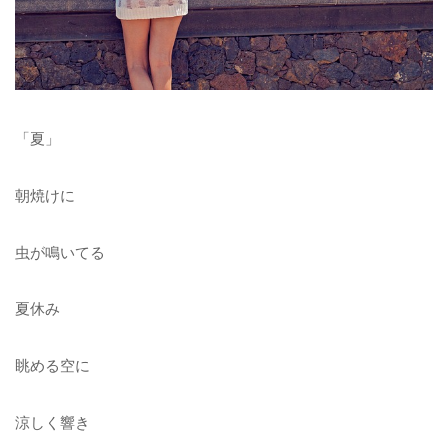
「夏」
朝焼けに
虫が鳴いてる
夏休み
眺める空に
涼しく響き