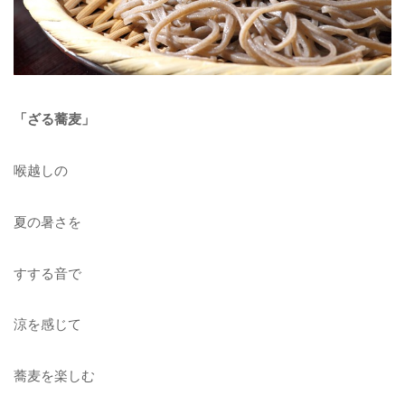
「ざる蕎麦」
喉越しの
夏の暑さを
すする音で
涼を感じて
蕎麦を楽しむ