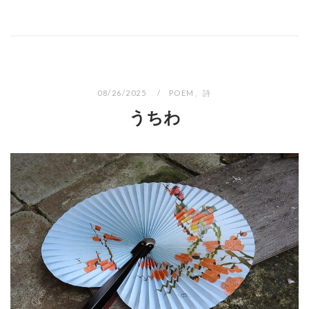
08/26/2025
POEM
、
詩
うちわ